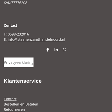
KVK:77776208
C
ontact
T: 0598-232016
E:
info@steenenzandhandelnoord.nl
D
S
D
e
h
e
l
a
l
Privacyverklaring
e
r
e
n
e
n
Klantenservice
Contact
Bestellen en Betalen
Retourneren