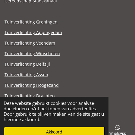
Gereedschap Stadskanaal
Tuinverlichting Groningen
Tuinverlichting Appingedam
Tuinverlichting Veendam
Tuinverlichting Winschoten
Tuinverlichting Delfzijl
Tuinverlichting Assen
Tuinverlichting Hoogezand
Tuinverlichting Drachten
Deze website gebruikt cookies voor analyse-
Tuinverlichting Stadskanaal
doeleinden en/of het tonen van advertenties.
© 2021 - 2025 Steen en Zandhandel Noord.nl
Door gebruik te blijven maken van de site gaat u
hiermee akkoord.
Akkoord
E-mailadres
Telefoonnummer
Facebook
WhatsApp