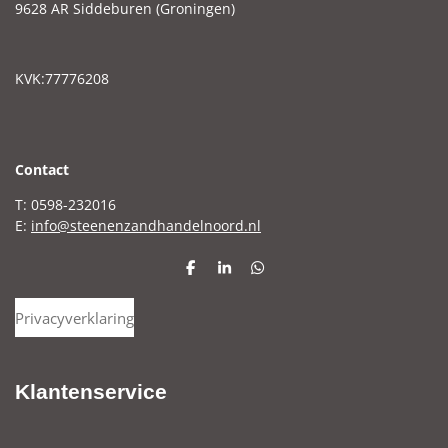
9628 AR Siddeburen (Groningen)
KVK:77776208
C
ontact
T: 0598-232016
E:
info@steenenzandhandelnoord.nl
D
S
D
e
h
e
l
a
l
Privacyverklaring
e
r
e
n
e
n
Klantenservice