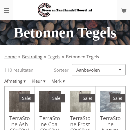
Ga
direct
naar
de
Betonnen Tegels
hoofdinhoud
Home
»
Bestrating
»
Tegels
»
Betonnen Tegels
110 resultaten
Sorteer:
Afmeting
▾
Kleur
▾
Merk
▾
Sale!
Sale!
Sale!
Sale!
TerraSto
TerraSto
TerraSto
TerraSto
ne Ash
ne Coal
ne Frost
ne