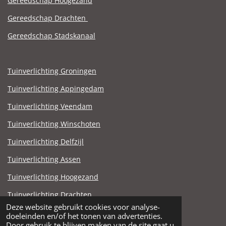
Gereedschap Hoogezand
Gereedschap Drachten
Gereedschap Stadskanaal
Tuinverlichting Groningen
Tuinverlichting Appingedam
Tuinverlichting Veendam
Tuinverlichting Winschoten
Tuinverlichting Delfzijl
Tuinverlichting Assen
Tuinverlichting Hoogezand
Tuinverlichting Drachten
Deze website gebruikt cookies voor analyse-
Tuinverlichting Stadskanaal
doeleinden en/of het tonen van advertenties.
© 2021 - 2025 Steen en Zandhandel Noord.nl
Door gebruik te blijven maken van de site gaat u