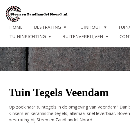
Ga
direct
naar
de
HOME
BESTRATING
TUINHOUT
TUIN
hoofdinhoud
TUININRICHTING
BUITENVERBLIJVEN
CON
Tuin Tegels Veendam
Op zoek naar tuintegels in de omgeving van Veendam? Dan be
klinkers en keramische tegels, allemaal snel leverbaar.
Bovend
bestrating bij Steen en Zandhandel Noord.