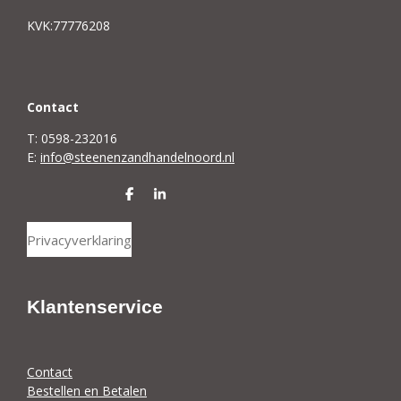
KVK:77776208
C
ontact
T: 0598-232016
E:
info@steenenzandhandelnoord.nl
D
S
e
h
l
a
Privacyverklaring
e
r
n
e
Klantenservice
Contact
Bestellen en Betalen