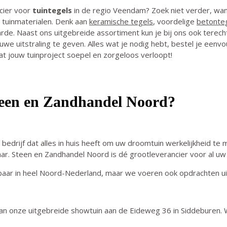
cier voor
tuintegels
in de regio Veendam? Zoek niet verder, wan
 tuinmaterialen. Denk aan
keramische tegels
,
voordelige
betonte
arde
.
Naast ons uitgebreide assortiment kun je bij ons ook terecht
euwe uitstraling te geven. Alles wat je nodig hebt, bestel je eenv
at jouw tuinproject soepel en zorgeloos verloopt!
teen en Zandhandel Noord?
drijf dat alles in huis heeft om uw droomtuin werkelijkheid te ma
klaar. Steen en Zandhandel Noord is dé grootleverancier voor al u
etbaar in heel Noord-Nederland, maar we voeren ook opdrachten ui
dan onze uitgebreide showtuin aan de Eideweg 36 in Siddeburen. 