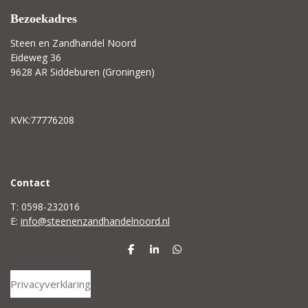
Bezoekadres
Steen en Zandhandel Noord
Eideweg 36
9628 AR Siddeburen (Groningen)
KVK:77776208
C
ontact
T: 0598-232016
E:
info@steenenzandhandelnoord.nl
D
S
D
e
h
e
l
a
l
Privacyverklaring
e
r
e
n
e
n