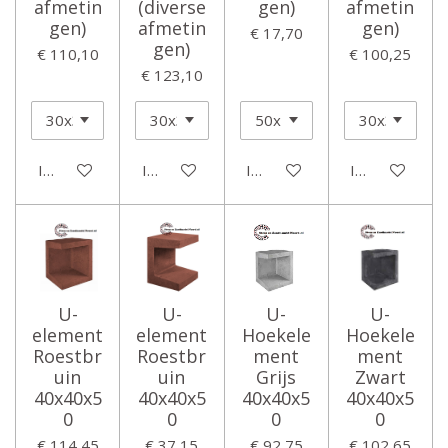
afmetin
(diverse
gen)
afmetin
gen)
afmetin
gen)
€ 17,70
gen)
€ 110,10
€ 100,25
€ 123,10
In winkelwagen
In winkelwagen
In winkelwagen
In winkelwage
U-
U-
U-
U-
element
element
Hoekele
Hoekele
Roestbr
Roestbr
ment
ment
uin
uin
Grijs
Zwart
40x40x5
40x40x5
40x40x5
40x40x5
0
0
0
0
€ 114,45
€ 37,15
€ 92,75
€ 102,65