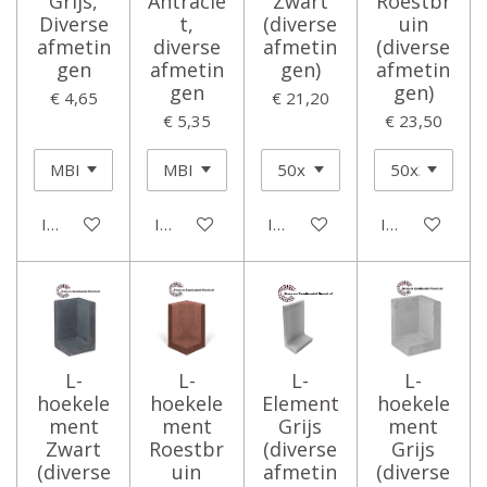
Grijs,
Antracie
Zwart
Roestbr
Diverse
t,
(diverse
uin
afmetin
diverse
afmetin
(diverse
gen
afmetin
gen)
afmetin
gen
gen)
€ 4,65
€ 21,20
€ 5,35
€ 23,50
In winkelwagen
In winkelwagen
In winkelwagen
In winkelwage
L-
L-
L-
L-
hoekele
hoekele
Element
hoekele
ment
ment
Grijs
ment
Zwart
Roestbr
(diverse
Grijs
(diverse
uin
afmetin
(diverse