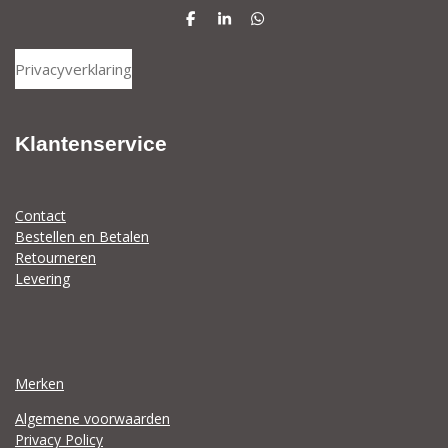
D
S
D
e
h
e
l
a
l
Privacyverklaring
e
r
e
n
e
n
Klantenservice
Contact
Bestellen en Betalen
Retourneren
Levering
Merken
Algemene voorwaarden
Privacy Policy