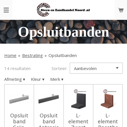
Ga
direct
naar
de
Opsluitbanden
hoofdinhoud
Home
»
Bestrating
»
Opsluitbanden
14 resultaten
Sorteer:
Afmeting
▾
Kleur
▾
Merk
▾
Opsluit
Opsluit
L-
L-
band
band
element
element