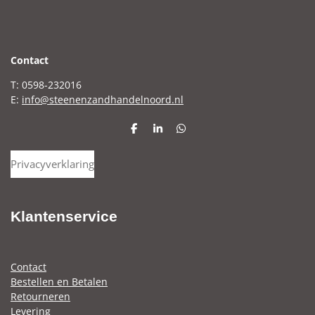
C
ontact
T: 0598-232016
E:
info@steenenzandhandelnoord.nl
D
S
D
e
h
e
l
a
l
Privacyverklaring
e
r
e
n
e
n
Klantenservice
Contact
Bestellen en Betalen
Retourneren
Levering