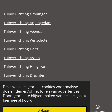
Tuinverlichting Groningen
Tuinverlichting Appingedam
Tuinverlichting Veendam
Tuinverlichting Winschoten
Tuinverlichting Delfzijl
Tuinverlichting Assen
Tuinverlichting Hoogezand
Tuinverlichting Drachten
Tuinverlichting Stadskanaal
Deze website gebruikt cookies voor analyse-
© 2021 - 2025 Steen en Zandhandel Noord.nl
doeleinden en/of het tonen van advertenties.
Door gebruik te blijven maken van de site gaat u
hiermee akkoord.
Akkoord
E-mailadres
Telefoonnummer
Facebook
WhatsApp