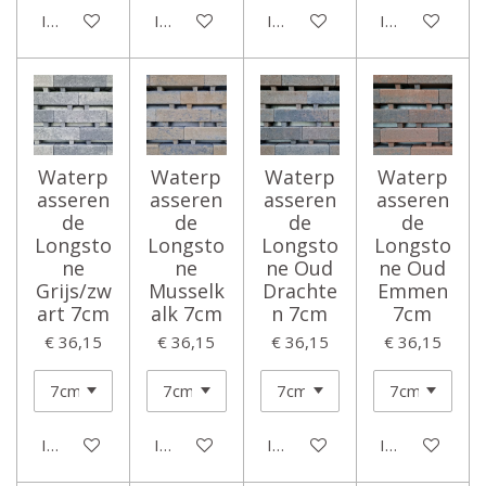
In winkelwagen
In winkelwagen
In winkelwagen
In winkelwage
Waterp
Waterp
Waterp
Waterp
asseren
asseren
asseren
asseren
de
de
de
de
Longsto
Longsto
Longsto
Longsto
ne
ne
ne Oud
ne Oud
Grijs/zw
Musselk
Drachte
Emmen
art 7cm
alk 7cm
n 7cm
7cm
€ 36,15
€ 36,15
€ 36,15
€ 36,15
In winkelwagen
In winkelwagen
In winkelwagen
In winkelwage