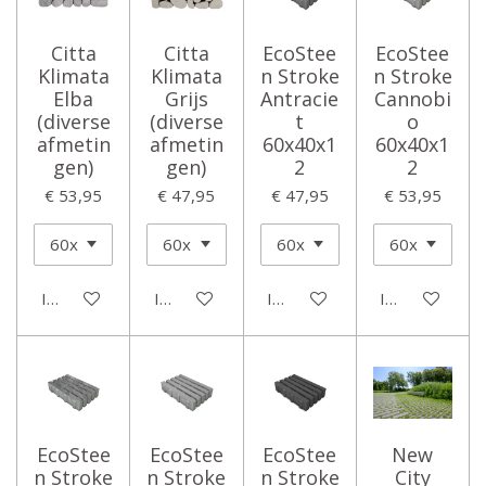
Citta
Citta
EcoStee
EcoStee
Klimata
Klimata
n Stroke
n Stroke
Elba
Grijs
Antracie
Cannobi
(diverse
(diverse
t
o
afmetin
afmetin
60x40x1
60x40x1
gen)
gen)
2
2
€ 53,95
€ 47,95
€ 47,95
€ 53,95
In winkelwagen
In winkelwagen
In winkelwagen
In winkelwage
EcoStee
EcoStee
EcoStee
New
n Stroke
n Stroke
n Stroke
City