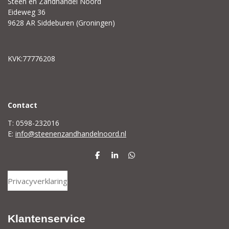
Steen en Zandhandel Noord
Eideweg 36
9628 AR Siddeburen (Groningen)
KVK:77776208
C
ontact
T: 0598-232016
E:
info@steenenzandhandelnoord.nl
D
S
D
e
h
e
l
a
l
Privacyverklaring
e
r
e
n
e
n
Klantenservice