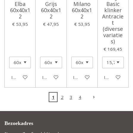
Elba
Grijs
Milano
Basic
60x40x1
60x40x1
60x40x1
klinker
2
2
2
Antracie
t
€ 53,95
€ 47,95
€ 53,95
(diverse
variatie
s)
€ 169,45
In winkelwagen
In winkelwagen
In winkelwagen
In winkelwage
1
2
3
4
Bezoekadres