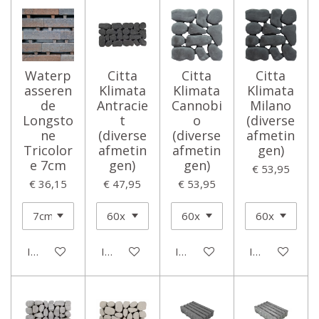
Waterp
Citta
Citta
Citta
asseren
Klimata
Klimata
Klimata
de
Antracie
Cannobi
Milano
Longsto
t
o
(diverse
ne
(diverse
(diverse
afmetin
Tricolor
afmetin
afmetin
gen)
e 7cm
gen)
gen)
€ 53,95
€ 36,15
€ 47,95
€ 53,95
In winkelwagen
In winkelwagen
In winkelwagen
In winkelwage