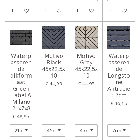
In winkelwagen
In winkelwagen
In winkelwagen
In winkelwage
Waterp
Motivo
Motivo
Waterp
asseren
Black
Grey
asseren
de
45x22,5x
45x22,5x
de
dikform
10
10
Longsto
aat
ne
€ 44,95
€ 44,95
Green
Antracie
Label A
t 7cm
Milano
€ 36,15
21x7x8
€ 48,95