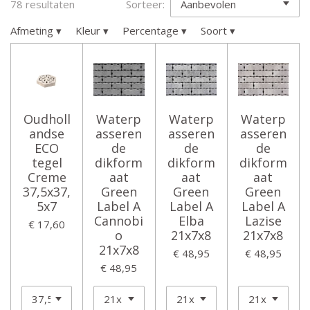
78 resultaten
Sorteer:
Afmeting
▾
Kleur
▾
Percentage
▾
Soort
▾
Oudholl
Waterp
Waterp
Waterp
andse
asseren
asseren
asseren
ECO
de
de
de
tegel
dikform
dikform
dikform
Creme
aat
aat
aat
37,5x37,
Green
Green
Green
5x7
Label A
Label A
Label A
Cannobi
Elba
Lazise
€ 17,60
o
21x7x8
21x7x8
21x7x8
€ 48,95
€ 48,95
€ 48,95