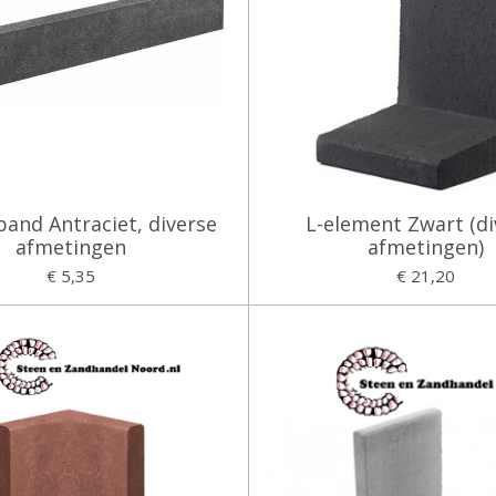
band Antraciet, diverse
L-element Zwart (di
afmetingen
afmetingen)
€ 5,35
€ 21,20