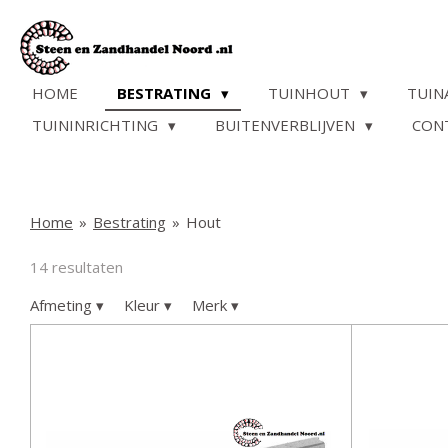
Ga
direct
naar
de
HOME
BESTRATING
TUINHOUT
TUIN
hoofdinhoud
TUININRICHTING
BUITENVERBLIJVEN
CON
Home
»
Bestrating
»
Hout
14 resultaten
Afmeting
▾
Kleur
▾
Merk
▾