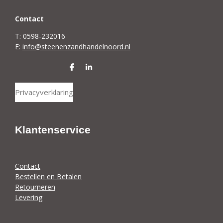
C
ontact
T: 0598-232016
E:
info@steenenzandhandelnoord.nl
D
S
e
h
l
a
Privacyverklaring
e
r
n
e
Klantenservice
Contact
Bestellen en Betalen
Retourneren
Levering