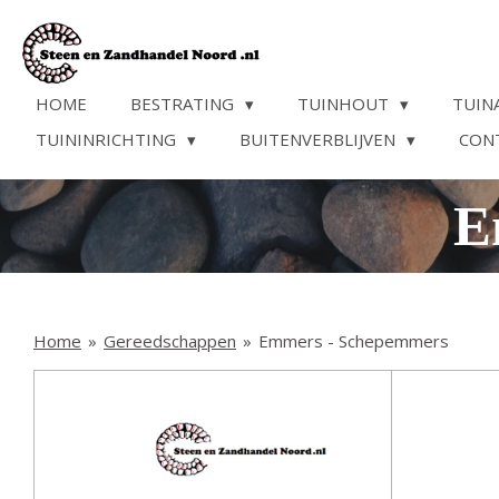
Ga
direct
naar
de
HOME
BESTRATING
TUINHOUT
TUIN
hoofdinhoud
TUININRICHTING
BUITENVERBLIJVEN
CON
E
Home
»
Gereedschappen
»
Emmers - Schepemmers