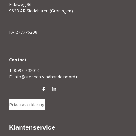
Eideweg 36
9628 AR Siddeburen (Groningen)
KVK:77776208
C
ontact
T: 0598-232016
E:
info@steenenzandhandelnoord.nl
D
S
e
h
l
a
Privacyverklaring
e
r
n
e
Klantenservice