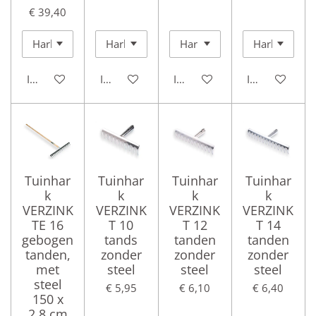
€ 39,40
In winkelwagen
In winkelwagen
In winkelwagen
In winkelwag
Tuinhar
Tuinhar
Tuinhar
Tuinhar
k
k
k
k
VERZINK
VERZINK
VERZINK
VERZINK
TE 16
T 10
T 12
T 14
gebogen
tands
tanden
tanden
tanden,
zonder
zonder
zonder
met
steel
steel
steel
steel
€ 5,95
€ 6,10
€ 6,40
150 x
2,8 cm