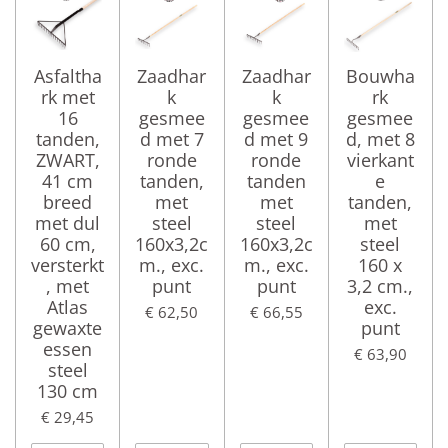
Asfaltha
Zaadhar
Zaadhar
Bouwha
rk met
k
k
rk
16
gesmee
gesmee
gesmee
tanden,
d met 7
d met 9
d, met 8
ZWART,
ronde
ronde
vierkant
41 cm
tanden,
tanden
e
breed
met
met
tanden,
met dul
steel
steel
met
60 cm,
160x3,2c
160x3,2c
steel
versterkt
m., exc.
m., exc.
160 x
, met
punt
punt
3,2 cm.,
Atlas
exc.
€ 62,50
€ 66,55
gewaxte
punt
essen
€ 63,90
steel
130 cm
€ 29,45