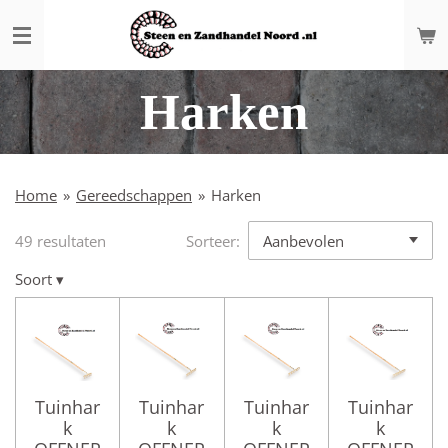
Ga
direct
naar
de
Harken
hoofdinhoud
Home
»
Gereedschappen
»
Harken
49 resultaten
Sorteer:
Soort
▾
Tuinhar
Tuinhar
Tuinhar
Tuinhar
k
k
k
k