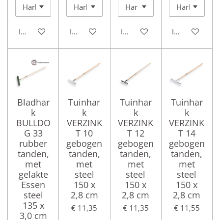
In winkelwagen
In winkelwagen
In winkelwagen
In winkelwag
Bladhar
Tuinhar
Tuinhar
Tuinhar
k
k
k
k
BULLDO
VERZINK
VERZINK
VERZINK
G 33
T 10
T 12
T 14
rubber
gebogen
gebogen
gebogen
tanden,
tanden,
tanden,
tanden,
met
met
met
met
gelakte
steel
steel
steel
Essen
150 x
150 x
150 x
steel
2,8 cm
2,8 cm
2,8 cm
135 x
€ 11,35
€ 11,35
€ 11,55
3,0 cm