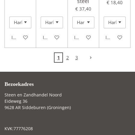
steel
€ 18,40
€ 37,40
In winkelwagen
In winkelwagen
In winkelwagen
In winkelwag
1
2
3
Bezoekadres
Steen en Zandhandel Noord
Eideweg 36
9628 AR Siddeburen (Groningen)
KVK:77776208