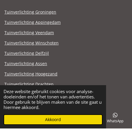
Tuinverlichting Groningen
Tuinverlichting Appingedam
Tuinverlichting Veendam
Tuinverlichting Winschoten
Tuinverlichting Delfzijl
Tuinverlichting Assen
Tuinverlichting Hoogezand
Tuinverlichting Drachten
Deze website gebruikt cookies voor analyse-
Tuinverlichting Stadskanaal
doeleinden en/of het tonen van advertenties.
© 2021 - 2025 Steen en Zandhandel Noord.nl
Door gebruik te blijven maken van de site gaat u
hiermee akkoord.
Akkoord
E-mailadres
Telefoonnummer
Facebook
WhatsApp