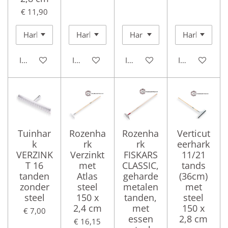
€ 11,90
In winkelwagen
In winkelwagen
In winkelwagen
In winkelwag
Tuinhar
Rozenha
Rozenha
Verticut
k
rk
rk
eerhark
VERZINK
Verzinkt
FISKARS
11/21
T 16
met
CLASSIC,
tands
tanden
Atlas
geharde
(36cm)
zonder
steel
metalen
met
steel
150 x
tanden,
steel
2,4 cm
met
150 x
€ 7,00
essen
2,8 cm
€ 16,15