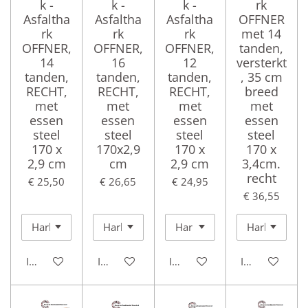
k -
k -
k -
rk
Asfaltha
Asfaltha
Asfaltha
OFFNER
rk
rk
rk
met 14
OFFNER,
OFFNER,
OFFNER,
tanden,
14
16
12
versterkt
tanden,
tanden,
tanden,
, 35 cm
RECHT,
RECHT,
RECHT,
breed
met
met
met
met
essen
essen
essen
essen
steel
steel
steel
steel
170 x
170x2,9
170 x
170 x
2,9 cm
cm
2,9 cm
3,4cm.
recht
€ 25,50
€ 26,65
€ 24,95
€ 36,55
In winkelwagen
In winkelwagen
In winkelwagen
In winkelwag