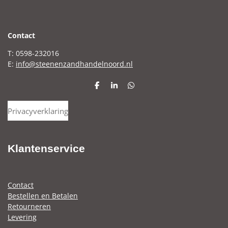
C
ontact
T: 0598-232016
E:
info@steenenzandhandelnoord.nl
D
S
D
e
h
e
l
a
l
Privacyverklaring
e
r
e
n
e
n
Klantenservice
Contact
Bestellen en Betalen
Retourneren
Levering