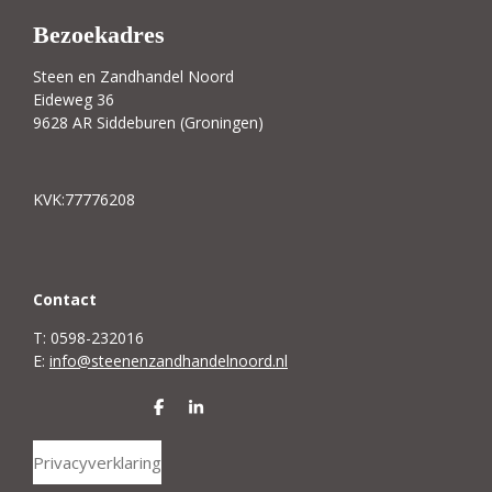
Bezoekadres
Steen en Zandhandel Noord
Eideweg 36
9628 AR Siddeburen (Groningen)
KVK:77776208
C
ontact
T: 0598-232016
E:
info@steenenzandhandelnoord.nl
D
S
e
h
l
a
Privacyverklaring
e
r
n
e