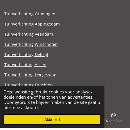
Tuinverlichting Groningen
Tuinverlichting Appingedam
Tuinverlichting Veendam
Tuinverlichting Winschoten
Tuinverlichting Delfzijl
Tuinverlichting Assen
Tuinverlichting Hoogezand
Tuinverlichting Drachten
Deze website gebruikt cookies voor analyse-
Tuinverlichting Stadskanaal
doeleinden en/of het tonen van advertenties.
© 2021 - 2025 Steen en Zandhandel Noord.nl
Door gebruik te blijven maken van de site gaat u
hiermee akkoord.
Akkoord
E-mailadres
Telefoonnummer
Facebook
WhatsApp