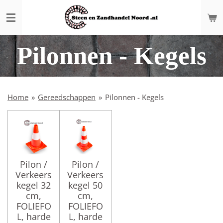
Ga
direct
naar
de
Pilonnen - Kegels
hoofdinhoud
Home
»
Gereedschappen
»
Pilonnen - Kegels
Pilon /
Pilon /
Verkeers
Verkeers
kegel 32
kegel 50
cm,
cm,
FOLIEFO
FOLIEFO
L, harde
L, harde