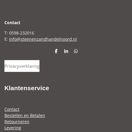
C
ontact
T: 0598-232016
E:
info@steenenzandhandelnoord.nl
D
S
D
e
h
e
l
a
l
Privacyverklaring
e
r
e
n
e
n
Klantenservice
Contact
Bestellen en Betalen
Retourneren
Levering