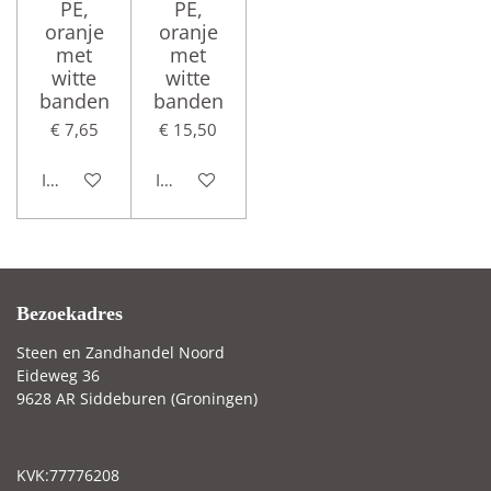
PE,
PE,
oranje
oranje
met
met
witte
witte
banden
banden
€ 7,65
€ 15,50
In winkelwagen
In winkelwagen
Bezoekadres
Steen en Zandhandel Noord
Eideweg 36
9628 AR Siddeburen (Groningen)
KVK:77776208