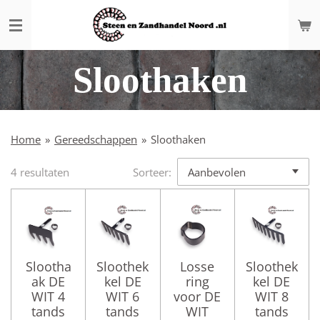
Ga
direct
naar
de
Sloothaken
hoofdinhoud
Home
»
Gereedschappen
»
Sloothaken
4 resultaten
Sorteer:
Slootha
Sloothek
Losse
Sloothek
ak DE
kel DE
ring
kel DE
WIT 4
WIT 6
voor DE
WIT 8
tands
tands
WIT
tands