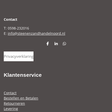
C
ontact
T: 0598-232016
E:
info@steenenzandhandelnoord.nl
D
S
D
e
h
e
l
a
l
Privacyverklaring
e
r
e
n
e
n
Klantenservice
Contact
Bestellen en Betalen
Retourneren
Levering