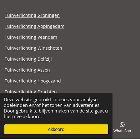
Tuinverlichting Groningen
Tuinverlichting Appingedam
Tuinverlichting Veendam
Tuinverlichting Winschoten
Tuinverlichting Delfzijl
Tuinverlichting Assen
Tuinverlichting Hoogezand
Tuinverlichting Drachten
Deze website gebruikt cookies voor analyse-
Tuinverlichting Stadskanaal
doeleinden en/of het tonen van advertenties.
© 2021 - 2025 Steen en Zandhandel Noord.nl
Door gebruik te blijven maken van de site gaat u
hiermee akkoord.
Akkoord
E-mailadres
Telefoonnummer
Facebook
WhatsApp