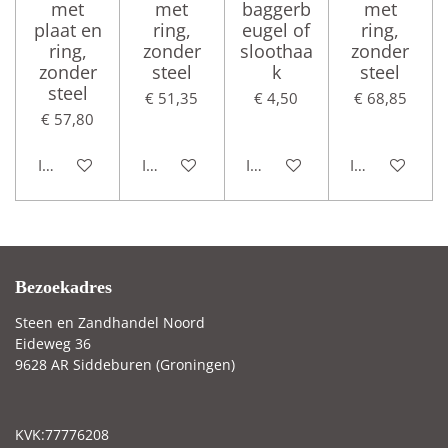
met
met
baggerb
met
plaat en
ring,
eugel of
ring,
ring,
zonder
sloothaa
zonder
zonder
steel
k
steel
steel
€ 51,35
€ 4,50
€ 68,85
€ 57,80
In winkelwagen
In winkelwagen
In winkelwagen
In winkelwag
Bezoekadres
Steen en Zandhandel Noord
Eideweg 36
9628 AR Siddeburen (Groningen)
KVK:77776208