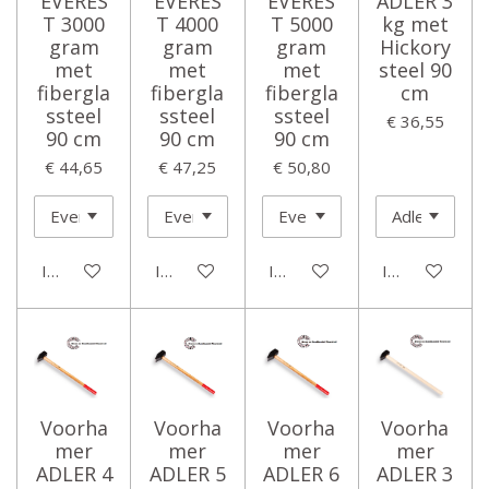
EVERES
EVERES
EVERES
ADLER 3
T 3000
T 4000
T 5000
kg met
gram
gram
gram
Hickory
met
met
met
steel 90
fibergla
fibergla
fibergla
cm
ssteel
ssteel
ssteel
€ 36,55
90 cm
90 cm
90 cm
€ 44,65
€ 47,25
€ 50,80
In winkelwagen
In winkelwagen
In winkelwagen
In winkelwage
Voorha
Voorha
Voorha
Voorha
mer
mer
mer
mer
ADLER 4
ADLER 5
ADLER 6
ADLER 3