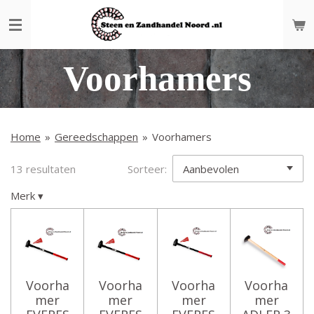
Ga
direct
naar
de
Voorhamers
hoofdinhoud
Home
»
Gereedschappen
»
Voorhamers
13 resultaten
Sorteer:
Merk
▾
Voorha
Voorha
Voorha
Voorha
mer
mer
mer
mer