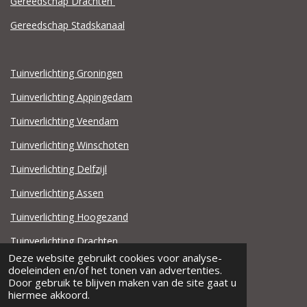
Gereedschap Drachten
Gereedschap Stadskanaal
Tuinverlichting Groningen
Tuinverlichting Appingedam
Tuinverlichting Veendam
Tuinverlichting Winschoten
Tuinverlichting Delfzijl
Tuinverlichting Assen
Tuinverlichting Hoogezand
Tuinverlichting Drachten
Deze website gebruikt cookies voor analyse-
Tuinverlichting Stadskanaal
doeleinden en/of het tonen van advertenties.
© 2021 - 2025 Steen en Zandhandel Noord.nl
Door gebruik te blijven maken van de site gaat u
hiermee akkoord.