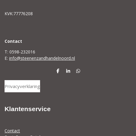
KVK:77776208
C
ontact
T: 0598-232016
E:
info@steenenzandhandelnoord.nl
D
S
D
e
h
e
l
a
l
Privacyverklaring
e
r
e
n
e
n
Klantenservice
Contact