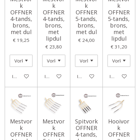
k
k
k
k
OFFNER
OFFNER
OFFNER
OFFNER
4-tands,
4-tands,
5-tands,
5-tands,
brons,
brons,
brons,
brons,
met dul
met
met dul
met
lipdul
lipdul
€ 19,25
€ 24,00
€ 23,80
€ 31,20
In winkelwagen
In winkelwagen
In winkelwagen
In winkelwage
Mestvor
Mestvor
Spitvork
Hooivor
k
k
OFFNER
k
OFFNER
OFFNER
4-tands,
OFFNER