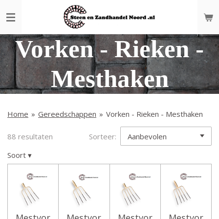
Ga
direct
naar
Vorken - Rieken -
de
hoofdinhoud
Mesthaken
Home
»
Gereedschappen
»
Vorken - Rieken - Mesthaken
88 resultaten
Sorteer:
Soort
▾
Mestvor
Mestvor
Mestvor
Mestvor