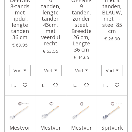
8-tands
tanden,
9
tanden,
met
lengte
tanden,
BLAUW,
lipdul,
tanden
zonder
met T-
lengte
43cm,
steel.
steel 85
tanden
met
Breedte
cm
36 cm
veerdul
26 cm,
€ 26,90
recht
Lengte
€ 69,95
36 cm
€ 53,55
€ 44,65
In winkelwagen
In winkelwagen
In winkelwagen
In winkelwage
Mestvor
Mestvor
Mestvor
Spitvork