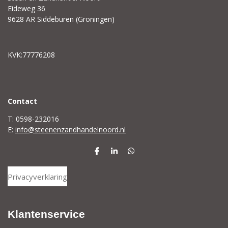
Eideweg 36
9628 AR Siddeburen (Groningen)
KVK:77776208
C
ontact
T: 0598-232016
E:
info@steenenzandhandelnoord.nl
D
S
D
e
h
e
l
a
l
Privacyverklaring
e
r
e
n
e
n
Klantenservice