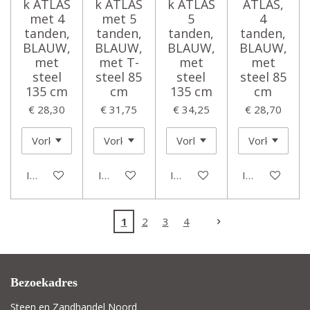
k ATLAS
k ATLAS
k ATLAS
ATLAS,
met 4
met 5
5
4
tanden,
tanden,
tanden,
tanden,
BLAUW,
BLAUW,
BLAUW,
BLAUW,
met
met T-
met
met
steel
steel 85
steel
steel 85
135 cm
cm
135 cm
cm
€ 28,30
€ 31,75
€ 34,25
€ 28,70
In winkelwagen
In winkelwagen
In winkelwagen
In winkelwage
1
2
3
4
Bezoekadres
Steen en Zandhandel Noord