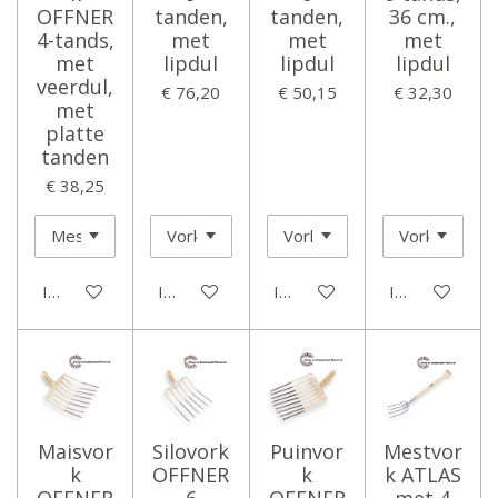
OFFNER
tanden,
tanden,
36 cm.,
4-tands,
met
met
met
met
lipdul
lipdul
lipdul
veerdul,
€ 76,20
€ 50,15
€ 32,30
met
platte
tanden
€ 38,25
In winkelwagen
In winkelwagen
In winkelwagen
In winkelwage
Maisvor
Silovork
Puinvor
Mestvor
k
OFFNER
k
k ATLAS
OFFNER
6
OFFNER
met 4