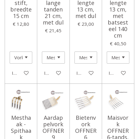
stift,
lange
lengte
lengte
breedte
tanden
13 cm,
13 cm,
15 cm
21 cm,
met dul
met
met dul
batsest
€ 12,80
€ 23,00
eel 140
€ 21,45
cm
€ 40,50
In winkelwagen
In winkelwagen
In winkelwagen
In winkelwage
Mestha
Aardap
Bietenv
Maisvor
ak -
pelvork
ork
k
Spithaa
OFFNER
OFFNER
OFFNER
k
9
6
6-tands,