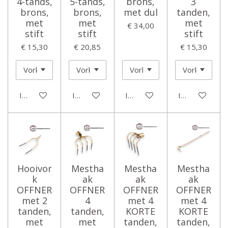
4-tands,
5-tands,
brons,
3
brons,
brons,
met dul
tanden,
met
met
met
€ 34,00
stift
stift
stift
€ 15,30
€ 20,85
€ 15,30
In winkelwagen
In winkelwagen
In winkelwagen
In winkelwage
Hooivor
Mestha
Mestha
Mestha
k
ak
ak
ak
OFFNER
OFFNER
OFFNER
OFFNER
met 2
4
met 4
met 4
tanden,
tanden,
KORTE
KORTE
met
met
tanden,
tanden,