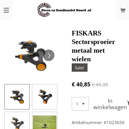
Ga
direct
naar
de
hoofdinhoud
FISKARS
Sectorsproeier
metaal met
wielen
Sale!
€ 40,85
€ 45,35
In
winkelwagen
Artikelnummer:
K1023656