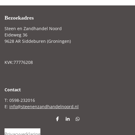
Bezoekadres
Steen en Zandhandel Noord
Eideweg 36
9628 AR Siddeburen (Groningen)
KVK:77776208
C
ontact
T: 0598-232016
E:
info@steenenzandhandelnoord.nl
D
S
D
e
h
e
l
a
l
Privacyverklaring
e
r
e