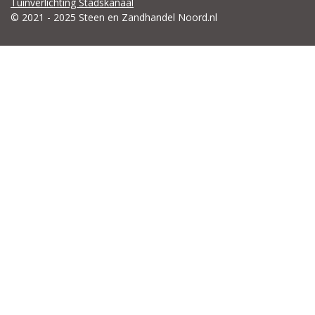
Tuinverlichting Stadskanaal
© 2021 - 2025 Steen en Zandhandel Noord.nl