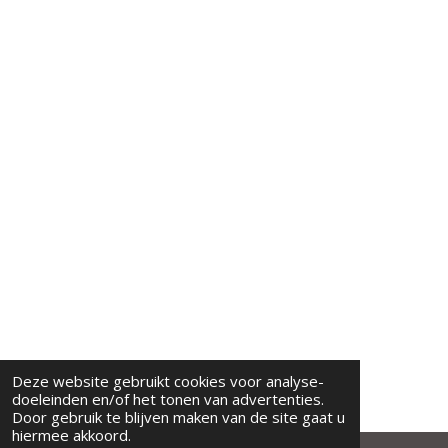
Deze website gebruikt cookies voor analyse-
doeleinden en/of het tonen van advertenties.
Door gebruik te blijven maken van de site gaat u
hiermee akkoord.