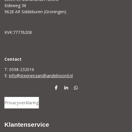
Eideweg 36
9628 AR Siddeburen (Groningen)
KVK:77776208
C
ontact
T: 0598-232016
E:
info@steenenzandhandelnoord.nl
D
S
D
e
h
e
l
a
l
Privacyverklaring
e
r
e
n
e
n
Klantenservice