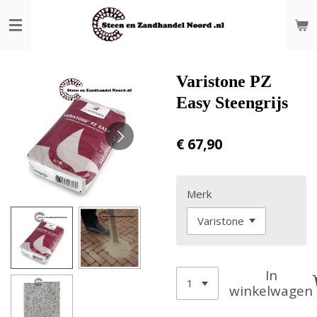
Ga
direct
naar
de
hoofdinhoud
Varistone PZ
Easy Steengrijs
€ 67,90
Merk
In
winkelwagen