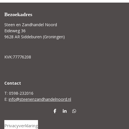
Bezoekadres
Steen en Zandhandel Noord
Eideweg 36
9628 AR Siddeburen (Groningen)
KVK:77776208
C
ontact
T: 0598-232016
E:
info@steenenzandhandelnoord.nl
D
S
D
e
h
e
l
a
l
Privacyverklaring
e
r
e