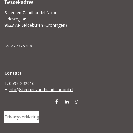
Bezoekadres
Steen en Zandhandel Noord
Eideweg 36
9628 AR Siddeburen (Groningen)
KVK:77776208
C
ontact
T: 0598-232016
E:
info@steenenzandhandelnoord.nl
D
S
D
e
h
e
l
a
l
Privacyverklaring
e
r
e
n
e
n