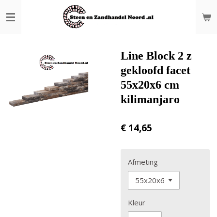
Ga
direct
naar
de
hoofdinhoud
Line Block 2 z
gekloofd facet
55x20x6 cm
kilimanjaro
€ 14,65
Afmeting
Kleur