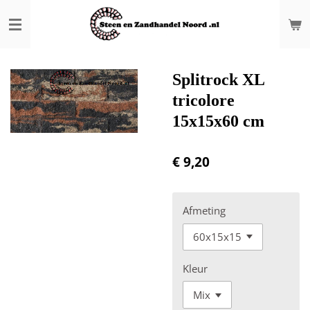
Ga
direct
naar
de
hoofdinhoud
Splitrock XL
tricolore
15x15x60 cm
€ 9,20
Afmeting
Kleur