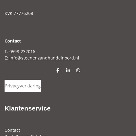
KVK:77776208
C
ontact
T: 0598-232016
E:
info@steenenzandhandelnoord.nl
D
S
D
e
h
e
l
a
l
Privacyverklaring
e
r
e
n
e
n
Klantenservice
Contact