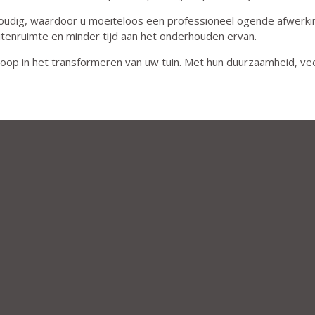
nvoudig, waardoor u moeiteloos een professioneel ogende afwerki
tenruimte en minder tijd aan het onderhouden ervan.
e loop in het transformeren van uw tuin. Met hun duurzaamheid, vee