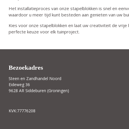
Het installatieproces van onze stapelblokken is snel en ee
waardoor u meer tijd kunt besteden aan genieten van uw bui
Kies voor onze stapelblokken en laat uw creativiteit de vrij
perfecte keuze voor elk tuinproject.
Bezoekadres
Steen en Zandhandel Noord
Eideweg 36
9628 AR Siddeburen (Groningen)
KVK:77776208