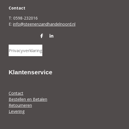
C
ontact
T: 0598-232016
E:
info@steenenzandhandelnoord.nl
D
S
e
h
l
a
Privacyverklaring
e
r
n
e
Klantenservice
Contact
Bestellen en Betalen
Retourneren
Levering