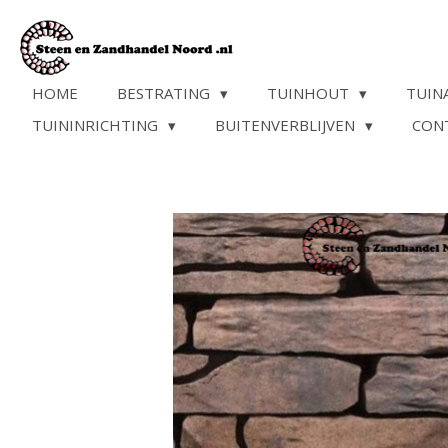
Ga
direct
naar
de
HOME
BESTRATING
TUINHOUT
TUIN
hoofdinhoud
TUININRICHTING
BUITENVERBLIJVEN
CON