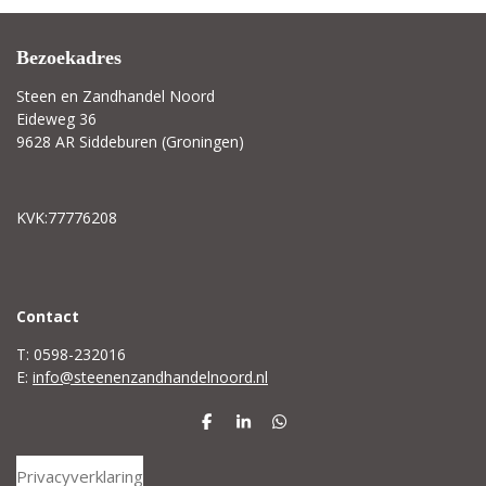
Bezoekadres
Steen en Zandhandel Noord
Eideweg 36
9628 AR Siddeburen (Groningen)
KVK:77776208
C
ontact
T: 0598-232016
E:
info@steenenzandhandelnoord.nl
D
S
D
e
h
e
l
a
l
Privacyverklaring
e
r
e