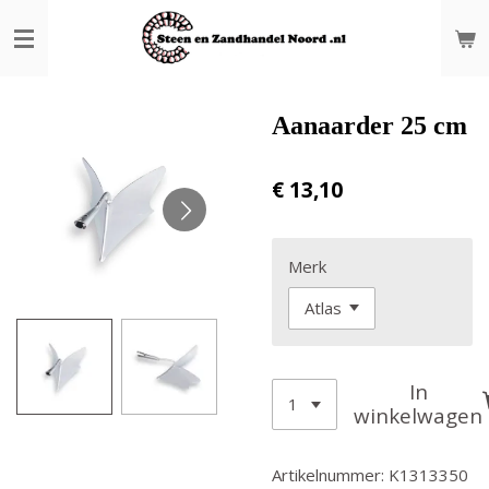
Ga
direct
naar
de
hoofdinhoud
Aanaarder 25 cm
€ 13,10
Merk
In
winkelwagen
Artikelnummer:
K1313350