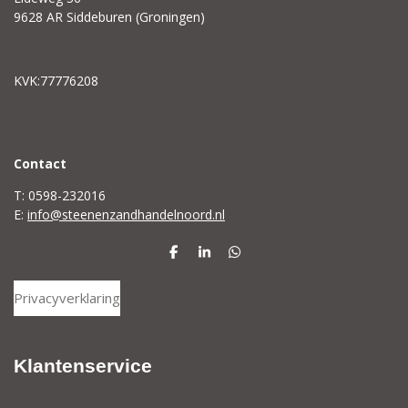
9628 AR Siddeburen (Groningen)
KVK:77776208
C
ontact
T: 0598-232016
E:
info@steenenzandhandelnoord.nl
D
S
D
e
h
e
l
a
l
Privacyverklaring
e
r
e
n
e
n
Klantenservice