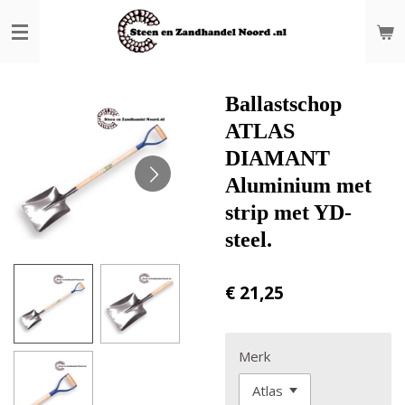
Ga
direct
naar
de
hoofdinhoud
Ballastschop
ATLAS
DIAMANT
Aluminium met
strip met YD-
steel.
€ 21,25
Merk