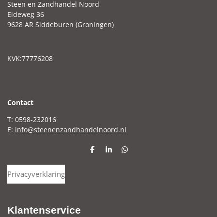
Steen en Zandhandel Noord
Eideweg 36
9628 AR Siddeburen (Groningen)
KVK:77776208
C
ontact
T: 0598-232016
E:
info@steenenzandhandelnoord.nl
D
S
D
e
h
e
l
a
l
Privacyverklaring
e
r
e
n
e
n
Klantenservice