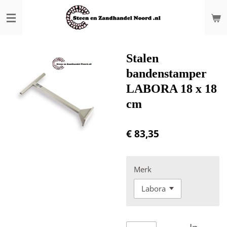
Ga
direct
naar
de
hoofdinhoud
Stalen
bandenstamper
LABORA 18 x 18
cm
€ 83,35
Merk