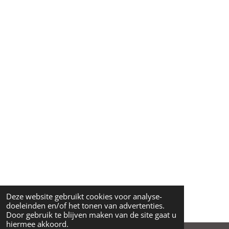
Deze website gebruikt cookies voor analyse-
doeleinden en/of het tonen van advertenties.
Door gebruik te blijven maken van de site gaat u
hiermee akkoord.