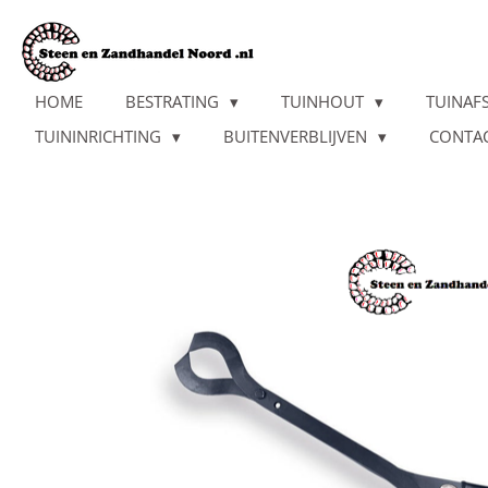
Ga
direct
naar
de
HOME
BESTRATING
TUINHOUT
TUINAF
hoofdinhoud
TUININRICHTING
BUITENVERBLIJVEN
CONTA