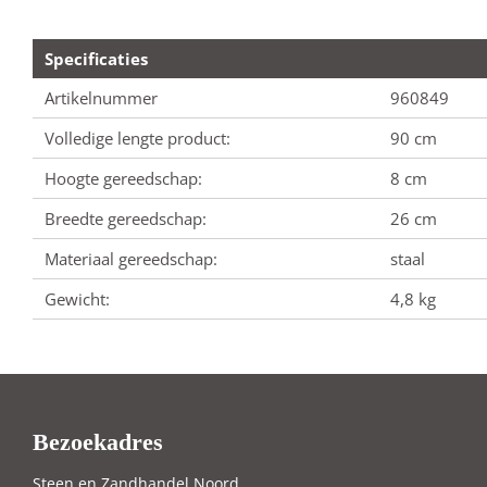
Specificaties
Artikelnummer
960849
Volledige lengte product:
90 cm
Hoogte gereedschap:
8 cm
Breedte gereedschap:
26 cm
Materiaal gereedschap:
staal
Gewicht:
4,8 kg
Bezoekadres
Steen en Zandhandel Noord