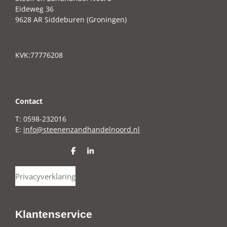
Eideweg 36
9628 AR Siddeburen (Groningen)
KVK:77776208
C
ontact
T: 0598-232016
E:
info@steenenzandhandelnoord.nl
D
S
e
h
l
a
Privacyverklaring
e
r
n
e
Klantenservice