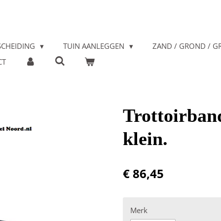
SCHEIDING
TUIN AANLEGGEN
ZAND / GROND / GR
CT
Trottoirband
klein.
€ 86,45
Merk