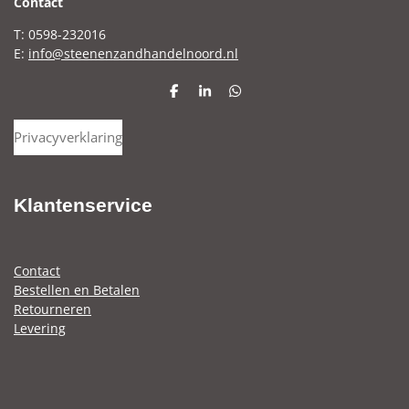
C
ontact
T: 0598-232016
E:
info@steenenzandhandelnoord.nl
D
S
D
e
h
e
l
a
l
Privacyverklaring
e
r
e
n
e
n
Klantenservice
Contact
Bestellen en Betalen
Retourneren
Levering