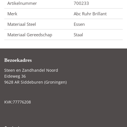
Artikelnummer
700233
Merk
Abc Ruhr Brillant
Materiaal Steel
Essen
Materiaal Gereedschap
Staal
Bezoekadres
Steen en Zandhandel Noord
Eideweg 36
9628 AR Siddeburen (Groningen)
KVK:77776208