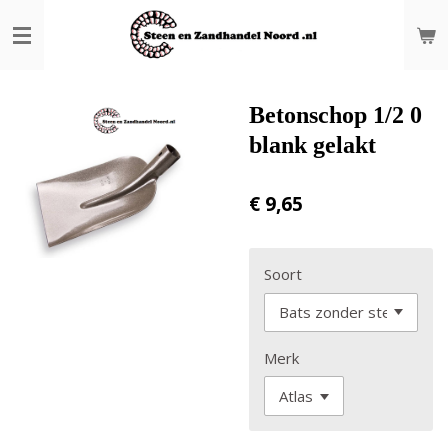
Ga
direct
naar
de
hoofdinhoud
Betonschop 1/2 0
blank gelakt
€ 9,65
Soort
Merk