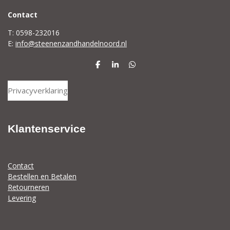
C
ontact
T: 0598-232016
E:
info@steenenzandhandelnoord.nl
D
S
D
e
h
e
l
a
l
Privacyverklaring
e
r
e
n
e
n
Klantenservice
Contact
Bestellen en Betalen
Retourneren
Levering