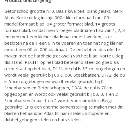
Product omschrijving
Betonschop grootte nr.0. Basis kwaliteit, blank gelakt. Merk
Atlas. Korte uitleg inslag: 000= klein formaat blad, 00=
middel formaat blad, 0= groter formaat blad, 1= groots
formaat blad, omdat men vroeger bladmaten had van 1, 2, 3
en men met een kleiner bladmaat moest werken, is er
besloten na de 1 een 0 in te voeren en toen het nog kleiner
moest een 00 en 000 bladmaat. De en hebben dus niks te
maken met de hardheid (rockwell) van het blad. Korte uitleg
dul stand: RECHT op het blad betekend steel zo goed als
recht staat op het blad, D1/4: de dul is 35 cm opgebogen en
wordt veelal gebruikt bij 00 & 000 Steekbatsen, D1/2: de dul
is 55cm opgebogen en wordt veelal gebruikt bij 0
Schepbatsen en Betonschoppen, D3/4: de dul is 70cm
opgebogen en wordt ook veelal gebruikt bij 00, 0, 1 en 2
Schepbatsen (maat 1 en 2 wordt voornamelijk in Belgi‘
gebruikt). Er is een enorme samenstelling te maken met dit
blad en het aanbod Atlas Blijham stelen, schopstelen ,
dubbel gebogen stelen en bats stelen.