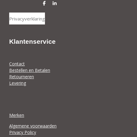
D
S
e
h
l
a
Privacyverklaring
e
r
n
e
Klantenservice
Contact
Bestellen en Betalen
Retourneren
Levering
Merken
Algemene voorwaarden
Privacy Policy