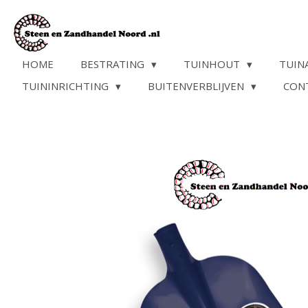
Ga
direct
naar
de
HOME
BESTRATING
TUINHOUT
TUIN
hoofdinhoud
TUININRICHTING
BUITENVERBLIJVEN
CON