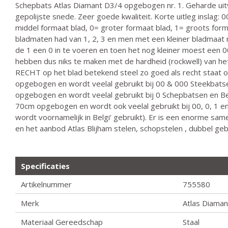
Schepbats Atlas Diamant D3/4 opgebogen nr. 1. Geharde uit
gepolijste snede. Zeer goede kwaliteit. Korte uitleg inslag: 
middel formaat blad, 0= groter formaat blad, 1= groots fo
bladmaten had van 1, 2, 3 en men met een kleiner bladmaat 
de 1 een 0 in te voeren en toen het nog kleiner moest een 
hebben dus niks te maken met de hardheid (rockwell) van het 
RECHT op het blad betekend steel zo goed als recht staat op
opgebogen en wordt veelal gebruikt bij 00 & 000 Steekbatse
opgebogen en wordt veelal gebruikt bij 0 Schepbatsen en Be
70cm opgebogen en wordt ook veelal gebruikt bij 00, 0, 1 e
wordt voornamelijk in Belgi‘ gebruikt). Er is een enorme sam
en het aanbod Atlas Blijham stelen, schopstelen , dubbel ge
Specificaties
Artikelnummer
755580
Merk
Atlas Diaman
Materiaal Gereedschap
Staal