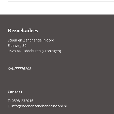
Bezoekadres
Steen en Zandhandel Noord
Eideweg 36
9628 AR Siddeburen (Groningen)
KVK:77776208
C
ontact
T: 0598-232016
E:
info@steenenzandhandelnoord.nl