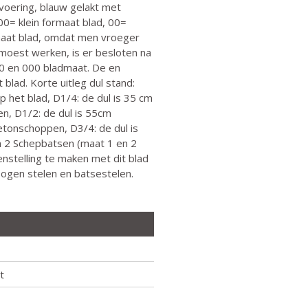
voering, blauw gelakt met
000= klein formaat blad, 00=
rmaat blad, omdat men vroeger
moest werken, is er besloten na
00 en 000 bladmaat. De en
blad. Korte uitleg dul stand:
 het blad, D1/4: de dul is 35 cm
n, D1/2: de dul is 55cm
tonschoppen, D3/4: de dul is
n 2 Schepbatsen (maat 1 en 2
enstelling te maken met dit blad
bogen stelen en batsestelen.
t