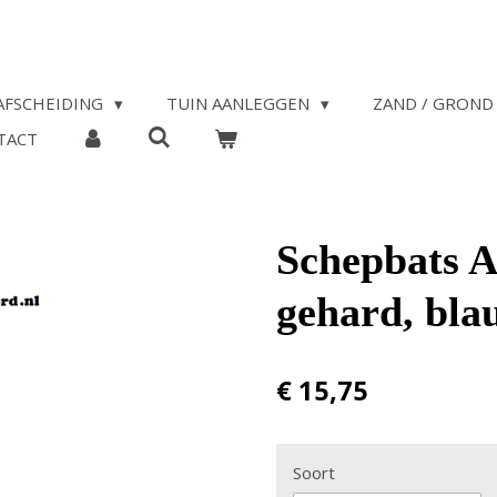
AFSCHEIDING
TUIN AANLEGGEN
ZAND / GROND 
TACT
Schepbats At
gehard, blau
€ 15,75
Soort