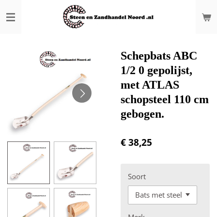
Ga
direct
naar
de
hoofdinhoud
Schepbats ABC
1/2 0 gepolijst,
met ATLAS
schopsteel 110 cm
gebogen.
€ 38,25
Soort
Merk