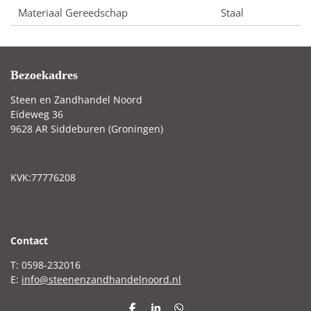
Materiaal Gereedschap
Staal
Bezoekadres
Steen en Zandhandel Noord
Eideweg 36
9628 AR Siddeburen (Groningen)
KVK:77776208
C
ontact
T: 0598-232016
E:
info@steenenzandhandelnoord.nl