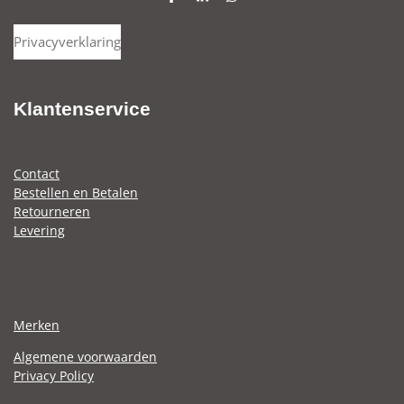
D
S
D
e
h
e
l
a
l
Privacyverklaring
e
r
e
n
e
n
Klantenservice
Contact
Bestellen en Betalen
Retourneren
Levering
Merken
Algemene voorwaarden
Privacy Policy