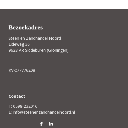
Bezoekadres
Steen en Zandhandel Noord
Eideweg 36
9628 AR Siddeburen (Groningen)
KVK:77776208
C
ontact
T: 0598-232016
E:
info@steenenzandhandelnoord.nl
D
S