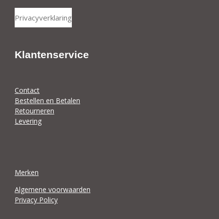
e
h
l
a
Privacyverklaring
e
r
n
e
Klantenservice
Contact
Bestellen en Betalen
Retourneren
Levering
Merken
Algemene voorwaarden
Privacy Policy