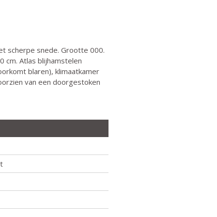
t scherpe snede. Grootte 000.
0 cm. Atlas blijhamstelen
oorkomt blaren), klimaatkamer
 voorzien van een doorgestoken
t