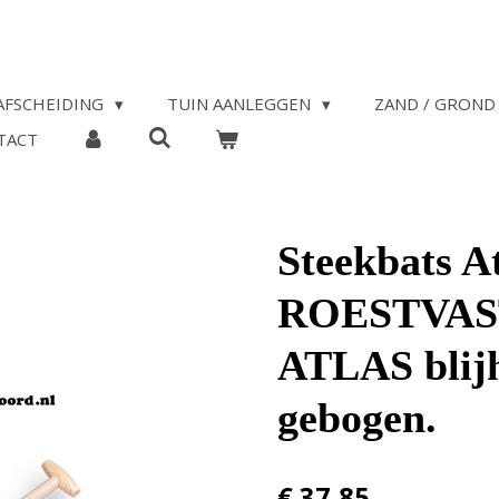
AFSCHEIDING
TUIN AANLEGGEN
ZAND / GROND 
TACT
Steekbats A
ROESTVAST
ATLAS blij
gebogen.
€ 37,85