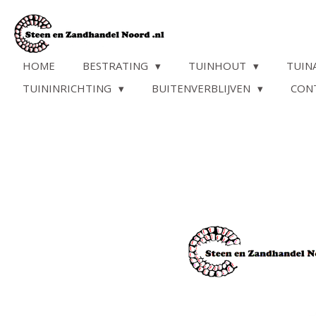
Ga
direct
naar
de
HOME
BESTRATING
TUINHOUT
TUIN
hoofdinhoud
TUININRICHTING
BUITENVERBLIJVEN
CON