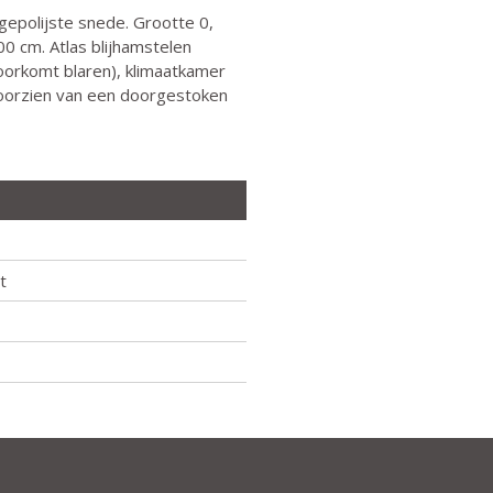
gepolijste snede. Grootte 0,
00 cm. Atlas blijhamstelen
oorkomt blaren), klimaatkamer
 voorzien van een doorgestoken
t