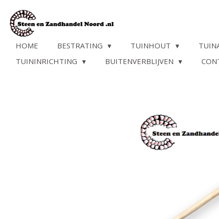
Ga
direct
naar
de
HOME
BESTRATING
TUINHOUT
TUIN
hoofdinhoud
TUININRICHTING
BUITENVERBLIJVEN
CON