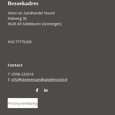
Bezoekadres
Steen en Zandhandel Noord
Eideweg 36
9628 AR Siddeburen (Groningen)
KVK:77776208
C
ontact
T: 0598-232016
E:
info@steenenzandhandelnoord.nl
D
S
e
h
l
a
Privacyverklaring
e
r
n
e