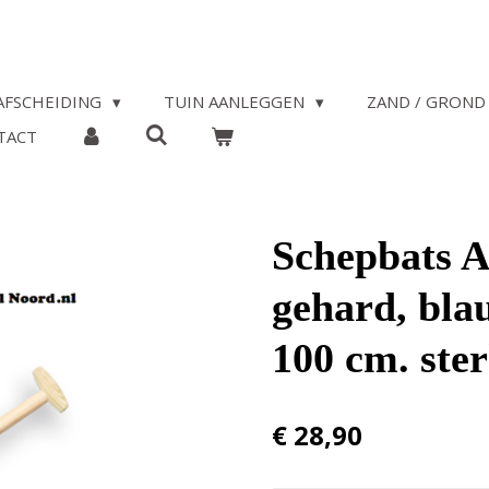
AFSCHEIDING
TUIN AANLEGGEN
ZAND / GROND 
TACT
Schepbats A
gehard, bla
100 cm. ste
€ 28,90