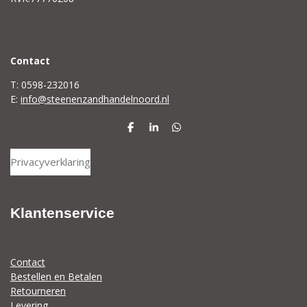
C
ontact
T: 0598-232016
E:
info@steenenzandhandelnoord.nl
D
S
D
e
h
e
l
a
l
Privacyverklaring
e
r
e
n
e
n
Klantenservice
Contact
Bestellen en Betalen
Retourneren
Levering