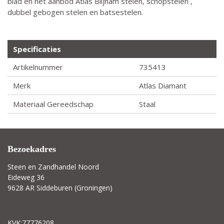
blad en het aanbod Atlas Blijham stelen, schopstelen ,
dubbel gebogen stelen en batsestelen.
Specificaties
Artikelnummer
735413
Merk
Atlas Diamant
Materiaal Gereedschap
Staal
Bezoekadres
Steen en Zandhandel Noord
Eideweg 36
9628 AR Siddeburen (Groningen)
KVK:77776208