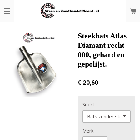
Ga
direct
naar
de
hoofdinhoud
Steekbats Atlas
Diamant recht
000, gehard en
gepolijst.
€ 20,60
Soort
Merk