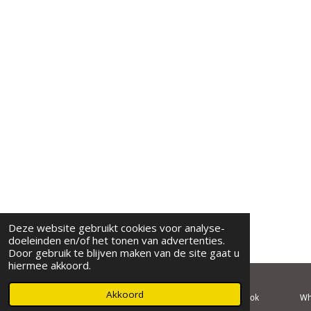
Deze website gebruikt cookies voor analyse-
doeleinden en/of het tonen van advertenties.
Door gebruik te blijven maken van de site gaat u
hiermee akkoord.
Akkoord
E-mailadres
Telefoonnummer
Facebook
Wh