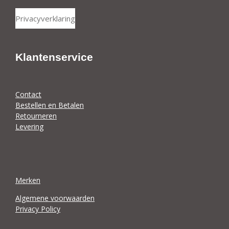
e
h
l
a
Privacyverklaring
e
r
n
e
Klantenservice
Contact
Bestellen en Betalen
Retourneren
Levering
Merken
Algemene voorwaarden
Privacy Policy