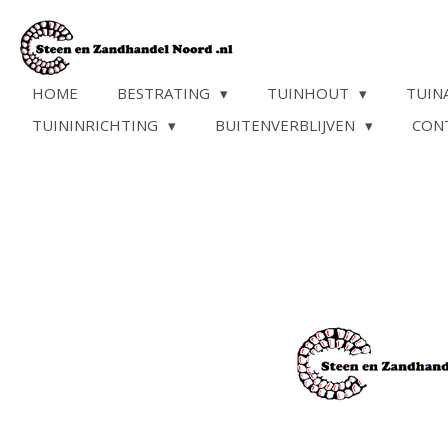
Ga
direct
naar
de
HOME
BESTRATING
TUINHOUT
TUIN
hoofdinhoud
TUININRICHTING
BUITENVERBLIJVEN
CON