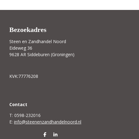
Bezoekadres
Steen en Zandhandel Noord
Eideweg 36
9628 AR Siddeburen (Groningen)
KVK:77776208
C
ontact
T: 0598-232016
E:
info@steenenzandhandelnoord.nl
D
S