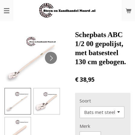
Ga
direct
naar
de
hoofdinhoud
Schepbats ABC
1/2 00 gepolijst,
met batsesteel
130 cm gebogen.
€ 38,95
Soort
Merk