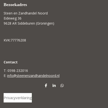
Bezoekadres
Steen en Zandhandel Noord
Eideweg 36
9628 AR Siddeburen (Groningen)
KVK:77776208
C
ontact
T: 0598-232016
E:
info@steenenzandhandelnoord.nl
D
S
D
e
h
e
l
a
l
Privacyverklaring
e
r
e
n
e
n