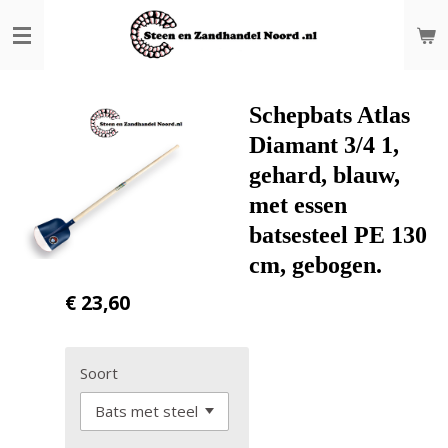
Ga
direct
naar
de
hoofdinhoud
Schepbats Atlas
Diamant 3/4 1,
gehard, blauw,
met essen
batsesteel PE 130
cm, gebogen.
€ 23,60
Soort