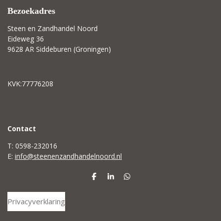
Bezoekadres
Steen en Zandhandel Noord
Eideweg 36
9628 AR Siddeburen (Groningen)
KVK:77776208
C
ontact
T: 0598-232016
E:
info@steenenzandhandelnoord.nl
D
S
D
e
h
e
l
a
l
Privacyverklaring
e
r
e
n
e
n