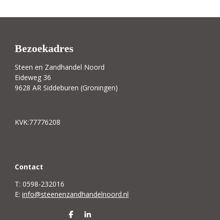
Bezoekadres
Steen en Zandhandel Noord
Eideweg 36
9628 AR Siddeburen (Groningen)
KVK:77776208
C
ontact
T: 0598-232016
E:
info@steenenzandhandelnoord.nl
D
S