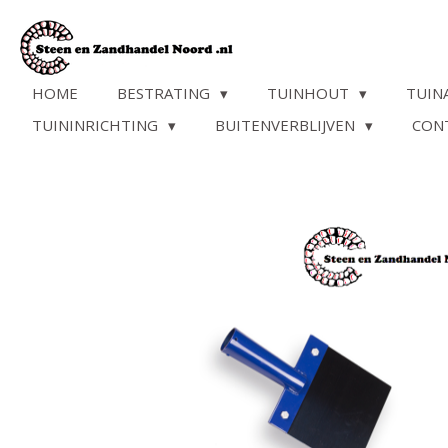
Ga
direct
naar
de
HOME
BESTRATING
TUINHOUT
TUIN
hoofdinhoud
TUININRICHTING
BUITENVERBLIJVEN
CON