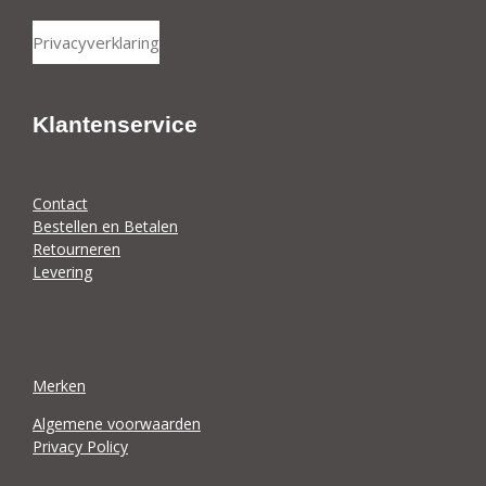
e
h
l
a
Privacyverklaring
e
r
n
e
Klantenservice
Contact
Bestellen en Betalen
Retourneren
Levering
Merken
Algemene voorwaarden
Privacy Policy