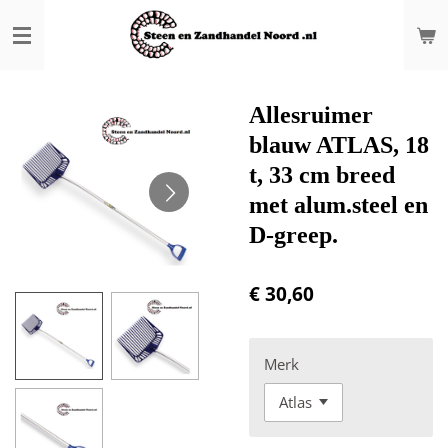
Ga
direct
naar
de
hoofdinhoud
Allesruimer
blauw ATLAS, 18
t, 33 cm breed
met alum.steel en
D-greep.
€ 30,60
Merk