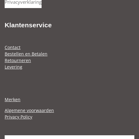
Privacyverklaring
e
r
e
n
e
n
Klantenservice
Contact
Bestellen en Betalen
Retourneren
Levering
Merken
Algemene voorwaarden
Privacy Policy