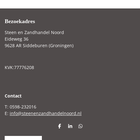
Bezoekadres
Steen en Zandhandel Noord
Eideweg 36
9628 AR Siddeburen (Groningen)
KVK:77776208
C
ontact
T: 0598-232016
E:
info@steenenzandhandelnoord.nl
D
S
D
e
h
e
l
a
l