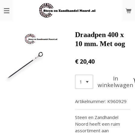
Ga
direct
naar
de
hoofdinhoud
Draadpen 400 x
10 mm. Met oog
€ 20,40
In
winkelwagen
Artikelnummer:
K960929
Steen en Zandhandel
Noord heeft een ruim
assortiment aan