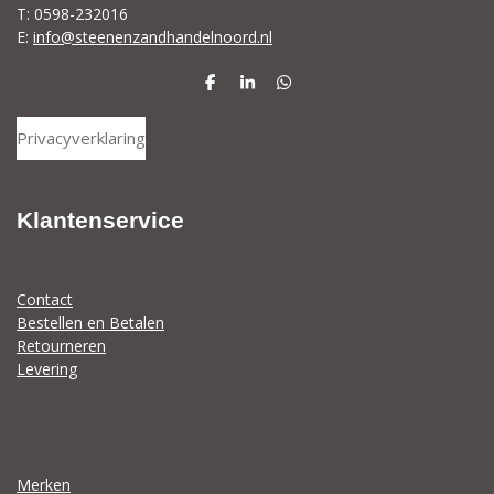
T: 0598-232016
E:
info@steenenzandhandelnoord.nl
D
S
D
e
h
e
l
a
l
Privacyverklaring
e
r
e
n
e
n
Klantenservice
Contact
Bestellen en Betalen
Retourneren
Levering
Merken