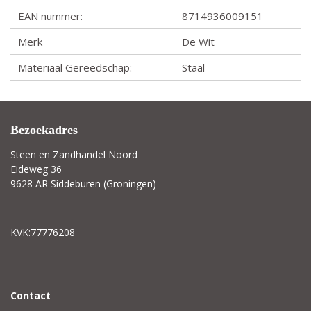
EAN nummer:
8714936009151
Merk
De Wit
Materiaal Gereedschap:
Staal
Bezoekadres
Steen en Zandhandel Noord
Eideweg 36
9628 AR Siddeburen (Groningen)
KVK:77776208
C
ontact