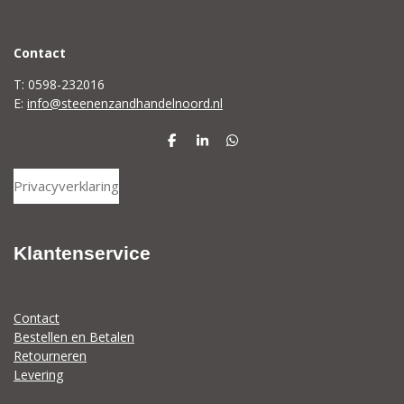
C
ontact
T: 0598-232016
E:
info@steenenzandhandelnoord.nl
D
S
D
e
h
e
l
a
l
Privacyverklaring
e
r
e
n
e
n
Klantenservice
Contact
Bestellen en Betalen
Retourneren
Levering