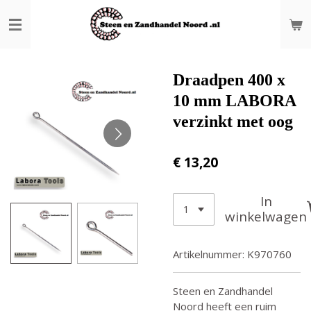
Ga
direct
naar
de
hoofdinhoud
Draadpen 400 x
10 mm LABORA
verzinkt met oog
€ 13,20
In
winkelwagen
Artikelnummer:
K970760
Steen en Zandhandel
Noord heeft een ruim