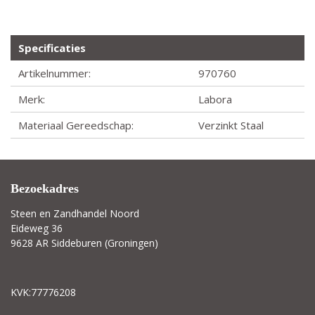
Specificaties
Artikelnummer:
970760
Merk:
Labora
Materiaal Gereedschap:
Verzinkt Staal
Bezoekadres
Steen en Zandhandel Noord
Eideweg 36
9628 AR Siddeburen (Groningen)
KVK:77776208