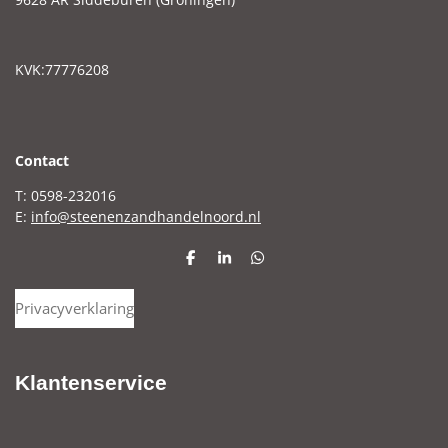
KVK:77776208
C
ontact
T: 0598-232016
E:
info@steenenzandhandelnoord.nl
D
S
D
e
h
e
l
a
l
Privacyverklaring
e
r
e
n
e
n
Klantenservice