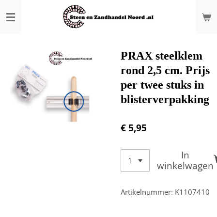
Ga
direct
naar
de
hoofdinhoud
PRAX steelklem
rond 2,5 cm. Prijs
per twee stuks in
blisterverpakking
€ 5,95
In
winkelwagen
Artikelnummer:
K1107410