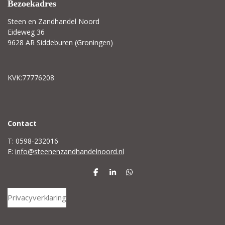
Bezoekadres
Steen en Zandhandel Noord
Eideweg 36
9628 AR Siddeburen (Groningen)
KVK:77776208
C
ontact
T: 0598-232016
E:
info@steenenzandhandelnoord.nl
D
S
D
e
h
e
l
a
l
Privacyverklaring
e
r
e
n
e
n