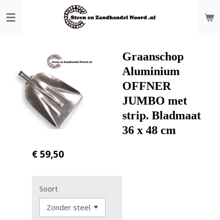
Ga
direct
naar
de
hoofdinhoud
Graanschop
Aluminium
OFFNER
JUMBO met
strip. Bladmaat
36 x 48 cm
€ 59,50
Soort