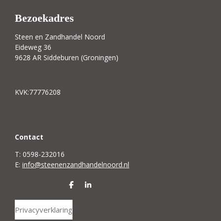
Bezoekadres
Steen en Zandhandel Noord
Eideweg 36
9628 AR Siddeburen (Groningen)
KVK:77776208
C
ontact
T: 0598-232016
E:
info@steenenzandhandelnoord.nl
D
S
e
h
l
a
Privacyverklaring
e
r
n
e