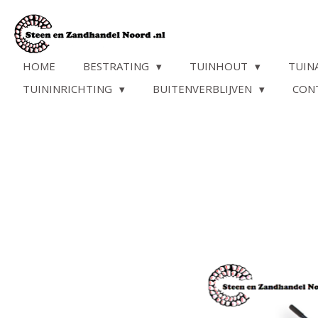
Ga
direct
naar
de
HOME
BESTRATING
TUINHOUT
TUIN
hoofdinhoud
TUININRICHTING
BUITENVERBLIJVEN
CON