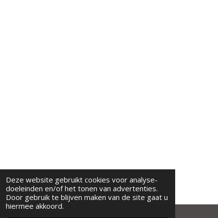
Deze website gebruikt cookies voor analyse-
doeleinden en/of het tonen van advertenties.
Door gebruik te blijven maken van de site gaat u
hiermee akkoord.