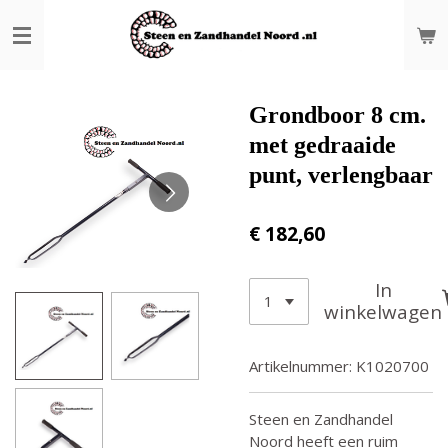
Ga
direct
naar
de
hoofdinhoud
Grondboor 8 cm.
met gedraaide
punt, verlengbaar
€ 182,60
In
winkelwagen
Artikelnummer:
K1020700
Steen en Zandhandel
Noord heeft een ruim