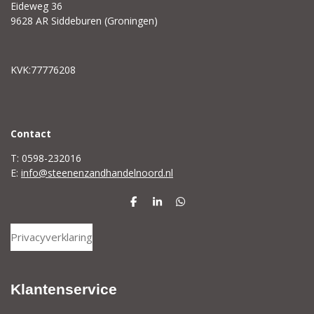
Eideweg 36
9628 AR Siddeburen (Groningen)
KVK:77776208
C
ontact
T: 0598-232016
E:
info@steenenzandhandelnoord.nl
D
S
D
e
h
e
l
a
l
Privacyverklaring
e
r
e
n
e
n
Klantenservice