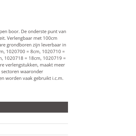
pen boor. De onderste punt van
teit. Verlengbaar met 100cm
are grondboren zijn leverbaar in
 4cm, 1020700 = 8cm, 1020710 =
m, 1020718 = 18cm, 1020719 =
re verlengstukken, maakt meer
e sectoren waaronder
n worden vaak gebruikt i.c.m.