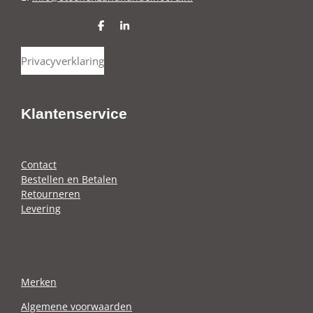
D
S
e
h
l
a
Privacyverklaring
e
r
n
e
Klantenservice
Contact
Bestellen en Betalen
Retourneren
Levering
Merken
Algemene voorwaarden