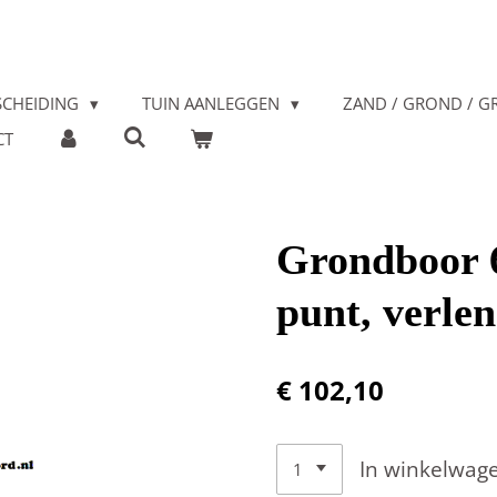
SCHEIDING
TUIN AANLEGGEN
ZAND / GROND / GR
CT
Grondboor 6
punt, verle
€ 102,10
In winkelwag