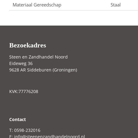
Materiaal Gereedschap
Staal
Bezoekadres
Steen en Zandhandel Noord
Eideweg 36
9628 AR Siddeburen (Groningen)
KVK:77776208
C
ontact
T: 0598-232016
E:
info@steenenzandhandelnoord.nl