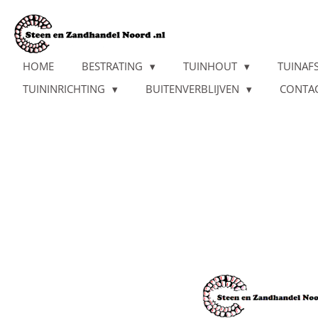
Ga
direct
naar
de
HOME
BESTRATING
TUINHOUT
TUINAF
hoofdinhoud
TUININRICHTING
BUITENVERBLIJVEN
CONTA