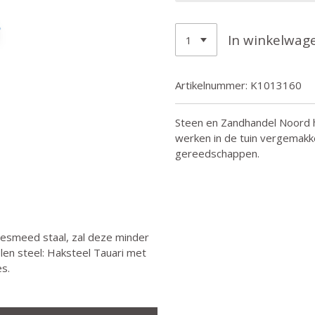
In winkelwag
Artikelnummer:
K1013160
Steen en Zandhandel Noord h
werken in de tuin vergemakke
gereedschappen.
esmeed staal, zal deze minder
len steel: Haksteel Tauari met
es.