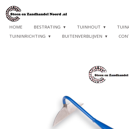
Ga
direct
naar
de
HOME
BESTRATING
TUINHOUT
TUIN
hoofdinhoud
TUININRICHTING
BUITENVERBLIJVEN
CON