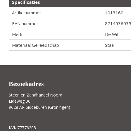
Specificaties
Artikelnummer
1013160
EAN nummer
871493603
Merk
De Wit
Materiaal Gereedschap
Staal
Bezoekadres
Steen en Zandhandel Noord
Eideweg 36
9628 AR Siddeburen (Groningen)
KVK:77776208