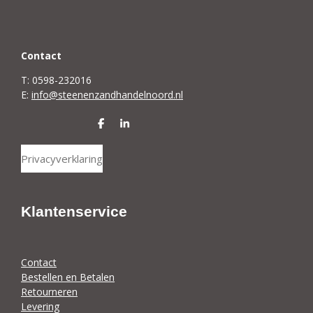
C
ontact
T: 0598-232016
E:
info@steenenzandhandelnoord.nl
D
S
e
h
l
a
Privacyverklaring
e
r
n
e
Klantenservice
Contact
Bestellen en Betalen
Retourneren
Levering