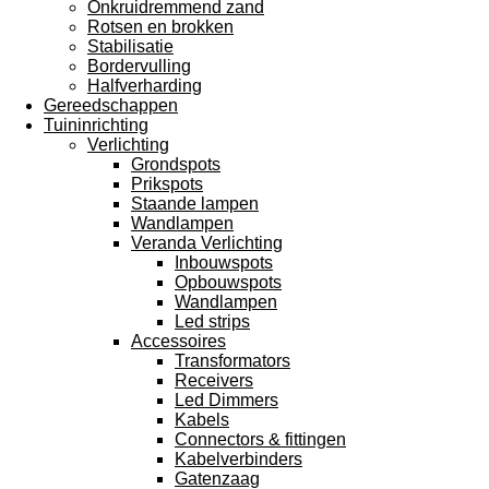
Onkruidremmend zand
Rotsen en brokken
Stabilisatie
Bordervulling
Halfverharding
Gereedschappen
Tuininrichting
Verlichting
Grondspots
Prikspots
Staande lampen
Wandlampen
Veranda Verlichting
Inbouwspots
Opbouwspots
Wandlampen
Led strips
Accessoires
Transformators
Receivers
Led Dimmers
Kabels
Connectors & fittingen
Kabelverbinders
Gatenzaag