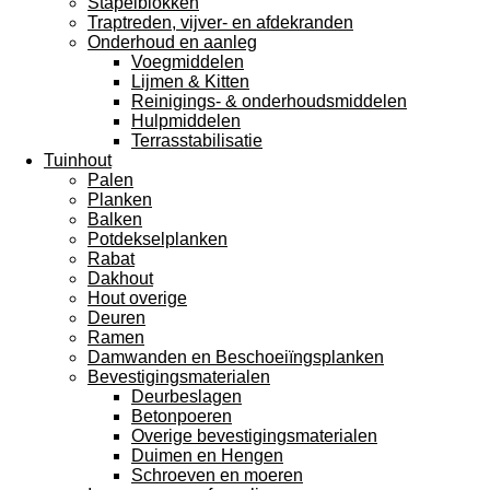
Stapelblokken
Traptreden, vijver- en afdekranden
Onderhoud en aanleg
Voegmiddelen
Lijmen & Kitten
Reinigings- & onderhoudsmiddelen
Hulpmiddelen
Terrasstabilisatie
Tuinhout
Palen
Planken
Balken
Potdekselplanken
Rabat
Dakhout
Hout overige
Deuren
Ramen
Damwanden en Beschoeiïngsplanken
Bevestigingsmaterialen
Deurbeslagen
Betonpoeren
Overige bevestigingsmaterialen
Duimen en Hengen
Schroeven en moeren