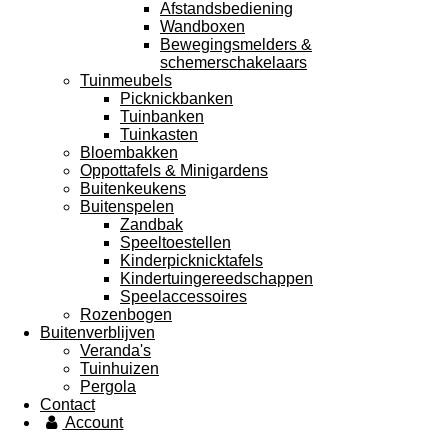
Afstandsbediening
Wandboxen
Bewegingsmelders &
schemerschakelaars
Tuinmeubels
Picknickbanken
Tuinbanken
Tuinkasten
Bloembakken
Oppottafels & Minigardens
Buitenkeukens
Buitenspelen
Zandbak
Speeltoestellen
Kinderpicknicktafels
Kindertuingereedschappen
Speelaccessoires
Rozenbogen
Buitenverblijven
Veranda's
Tuinhuizen
Pergola
Contact
Account