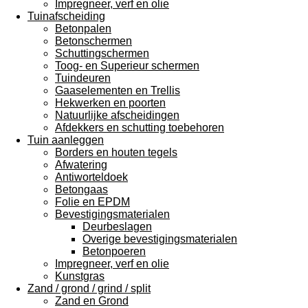
Impregneer, verf en olie
Tuinafscheiding
Betonpalen
Betonschermen
Schuttingschermen
Toog- en Superieur schermen
Tuindeuren
Gaaselementen en Trellis
Hekwerken en poorten
Natuurlijke afscheidingen
Afdekkers en schutting toebehoren
Tuin aanleggen
Borders en houten tegels
Afwatering
Antiworteldoek
Betongaas
Folie en EPDM
Bevestigingsmaterialen
Deurbeslagen
Overige bevestigingsmaterialen
Betonpoeren
Impregneer, verf en olie
Kunstgras
Zand / grond / grind / split
Zand en Grond