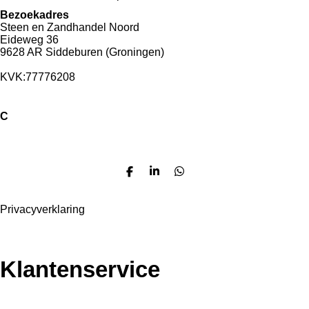
Bezoekadres
Steen en Zandhandel Noord
Eideweg 36
9628 AR Siddeburen (Groningen)
KVK:77776208
C
ontact
T: 0598-232016
E:
info@steenenzandhandelnoord.nl
D
S
D
e
h
e
l
a
l
Privacyverklaring
e
r
e
n
e
n
Klantenservice
Contact