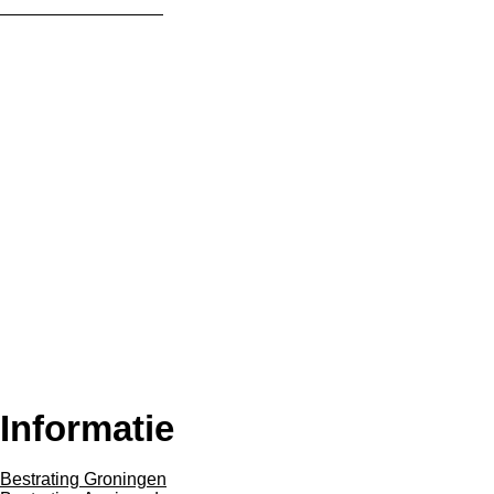
Bestellen en Betalen
Retourneren
Levering
Merken
Algemene voorwaarden
Privacy Policy
Informatie
Bestrating Groningen