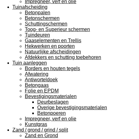
Impregneer, verf en olie
Tuinafscheiding
Betonpalen
Betonschermen
Schuttingschermen
Toog- en Superieur schermen
Tuindeuren
Gaaselementen en Trellis
Hekwerken en poorten
Natuurlijke afscheidingen
Afdekkers en schutting toebehoren
Tuin aanleggen
Borders en houten tegels
Afwatering
Antiworteldoek
Betongaas
Folie en EPDM
Bevestigingsmaterialen
Deurbeslagen
Overige bevestigingsmaterialen
Betonpoeren
Impregneer, verf en olie
Kunstgras
Zand / grond / grind / split
Zand en Grond