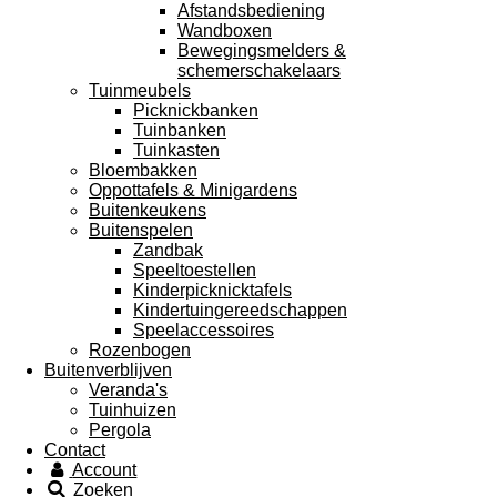
Afstandsbediening
Wandboxen
Bewegingsmelders &
schemerschakelaars
Tuinmeubels
Picknickbanken
Tuinbanken
Tuinkasten
Bloembakken
Oppottafels & Minigardens
Buitenkeukens
Buitenspelen
Zandbak
Speeltoestellen
Kinderpicknicktafels
Kindertuingereedschappen
Speelaccessoires
Rozenbogen
Buitenverblijven
Veranda's
Tuinhuizen
Pergola
Contact
Account
Zoeken