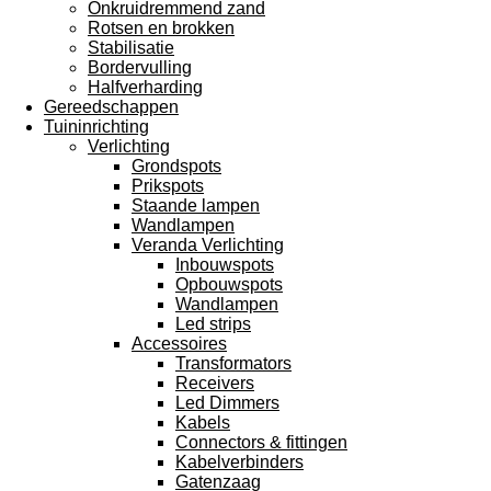
Onkruidremmend zand
Rotsen en brokken
Stabilisatie
Bordervulling
Halfverharding
Gereedschappen
Tuininrichting
Verlichting
Grondspots
Prikspots
Staande lampen
Wandlampen
Veranda Verlichting
Inbouwspots
Opbouwspots
Wandlampen
Led strips
Accessoires
Transformators
Receivers
Led Dimmers
Kabels
Connectors & fittingen
Kabelverbinders
Gatenzaag