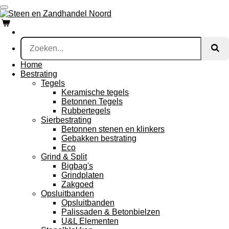
Ga
direct
naar
de
hoofdinhoud
Home
Bestrating
Tegels
Keramische tegels
Betonnen Tegels
Rubbertegels
Sierbestrating
Betonnen stenen en klinkers
Gebakken bestrating
Eco
Grind & Split
Bigbag's
Grindplaten
Zakgoed
Opsluitbanden
Opsluitbanden
Palissaden & Betonbielzen
U&L Elementen