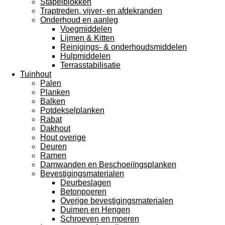
Stapelblokken
Traptreden, vijver- en afdekranden
Onderhoud en aanleg
Voegmiddelen
Lijmen & Kitten
Reinigings- & onderhoudsmiddelen
Hulpmiddelen
Terrasstabilisatie
Tuinhout
Palen
Planken
Balken
Potdekselplanken
Rabat
Dakhout
Hout overige
Deuren
Ramen
Damwanden en Beschoeiïngsplanken
Bevestigingsmaterialen
Deurbeslagen
Betonpoeren
Overige bevestigingsmaterialen
Duimen en Hengen
Schroeven en moeren