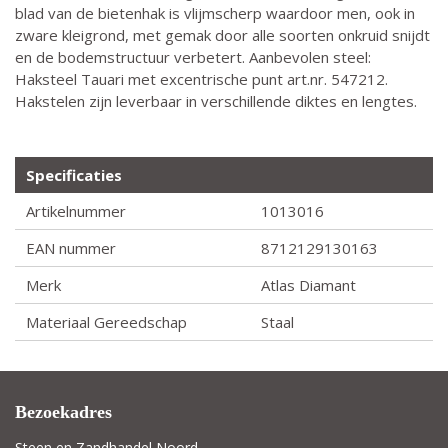
blad van de bietenhak is vlijmscherp waardoor men, ook in
zware kleigrond, met gemak door alle soorten onkruid snijdt
en de bodemstructuur verbetert. Aanbevolen steel:
Haksteel Tauari met excentrische punt art.nr. 547212.
Hakstelen zijn leverbaar in verschillende diktes en lengtes.
Specificaties
Artikelnummer
1013016
EAN nummer
8712129130163
Merk
Atlas Diamant
Materiaal Gereedschap
Staal
Bezoekadres
Steen en Zandhandel Noord