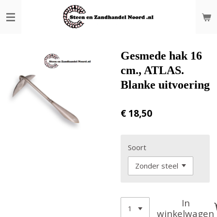
Ga
direct
naar
de
hoofdinhoud
Gesmede hak 16
cm., ATLAS.
Blanke uitvoering
€ 18,50
Soort
In
winkelwagen