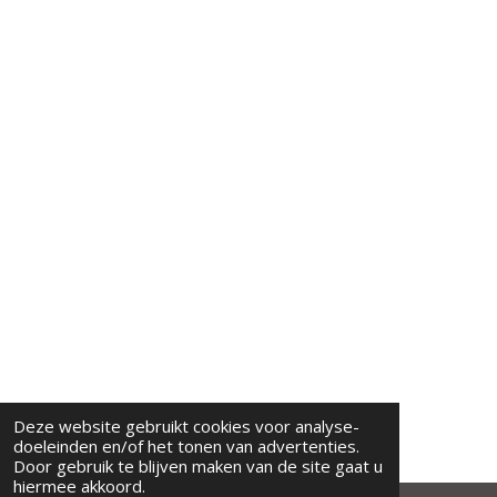
Deze website gebruikt cookies voor analyse-
doeleinden en/of het tonen van advertenties.
Door gebruik te blijven maken van de site gaat u
hiermee akkoord.