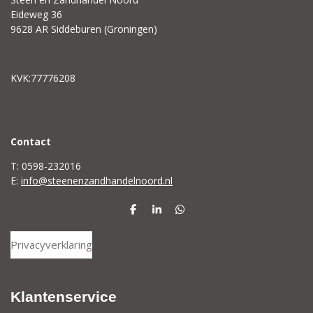
Eideweg 36
9628 AR Siddeburen (Groningen)
KVK:77776208
C
ontact
T: 0598-232016
E:
info@steenenzandhandelnoord.nl
D
S
D
e
h
e
l
a
l
Privacyverklaring
e
r
e
n
e
n
Klantenservice