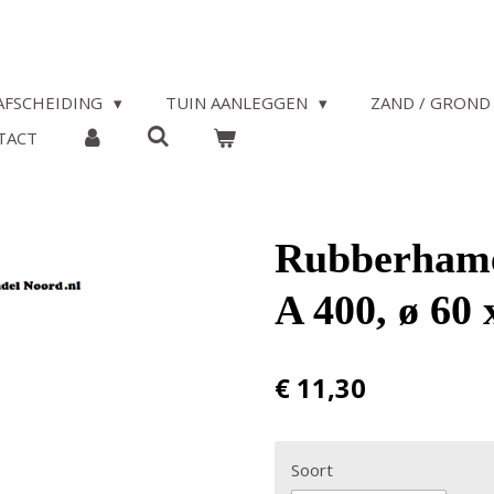
AFSCHEIDING
TUIN AANLEGGEN
ZAND / GROND 
TACT
Rubberhame
A 400, ø 60
€ 11,30
Soort