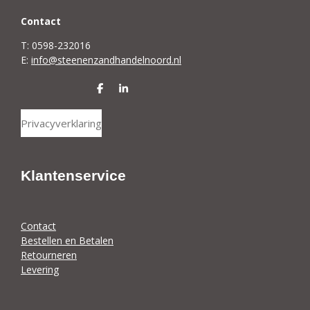
C
ontact
T: 0598-232016
E:
info@steenenzandhandelnoord.nl
D
S
e
h
l
a
Privacyverklaring
e
r
n
e
Klantenservice
Contact
Bestellen en Betalen
Retourneren
Levering