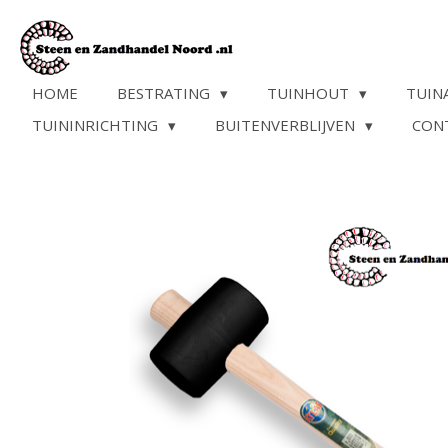
Ga
direct
naar
de
HOME
BESTRATING
TUINHOUT
TUIN
hoofdinhoud
TUININRICHTING
BUITENVERBLIJVEN
CON