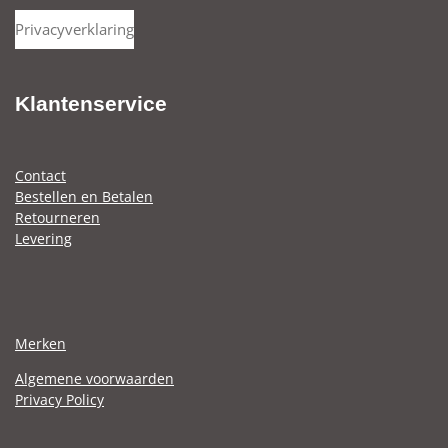
l
a
l
Privacyverklaring
e
r
e
n
e
n
Klantenservice
Contact
Bestellen en Betalen
Retourneren
Levering
Merken
Algemene voorwaarden
Privacy Policy