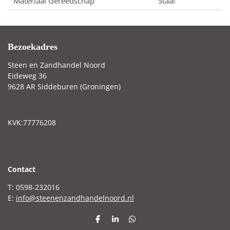
Materiaal Gereedschap
Staal
Bezoekadres
Steen en Zandhandel Noord
Eideweg 36
9628 AR Siddeburen (Groningen)
KVK:77776208
C
ontact
T: 0598-232016
E:
info@steenenzandhandelnoord.nl
D
S
D
e
h
e