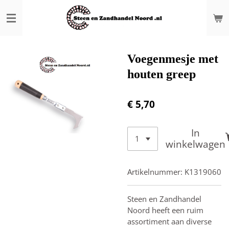
Ga
direct
naar
de
hoofdinhoud
Voegenmesje met
houten greep
€ 5,70
In
winkelwagen
Artikelnummer:
K1319060
Steen en Zandhandel
Noord heeft een ruim
assortiment aan diverse