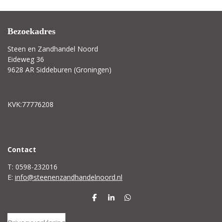
Bezoekadres
Steen en Zandhandel Noord
Eideweg 36
9628 AR Siddeburen (Groningen)
KVK:77776208
C
ontact
T: 0598-232016
E:
info@steenenzandhandelnoord.nl
D
S
D
e
h
e
l
a
l