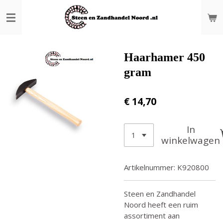
Ga
direct
naar
de
hoofdinhoud
Haarhamer 450
gram
€ 14,70
In
winkelwagen
Artikelnummer:
K920800
Steen en Zandhandel
Noord heeft een ruim
assortiment aan