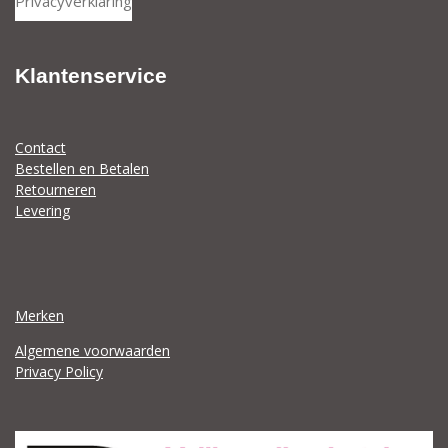
Privacyverklaring
e
r
e
n
e
n
Klantenservice
Contact
Bestellen en Betalen
Retourneren
Levering
Merken
Algemene voorwaarden
Privacy Policy